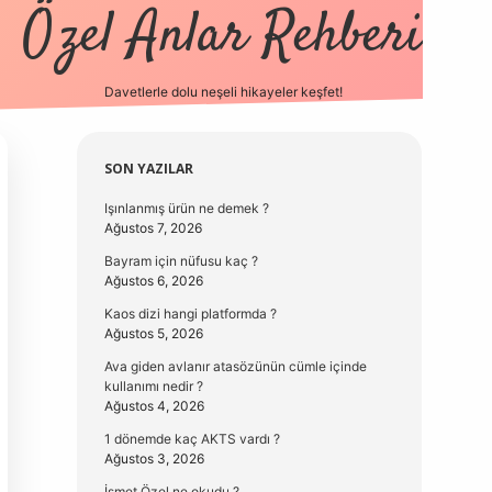
Özel Anlar Rehberi
Davetlerle dolu neşeli hikayeler keşfet!
betexper
betexpergir.net
Sidebar
SON YAZILAR
Işınlanmış ürün ne demek ?
Ağustos 7, 2026
Bayram için nüfusu kaç ?
Ağustos 6, 2026
Kaos dizi hangi platformda ?
Ağustos 5, 2026
Ava giden avlanır atasözünün cümle içinde
kullanımı nedir ?
Ağustos 4, 2026
1 dönemde kaç AKTS vardı ?
Ağustos 3, 2026
İsmet Özel ne okudu ?