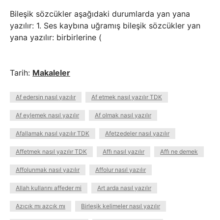
Bileşik sözcükler aşağıdaki durumlarda yan yana
yazılır: 1. Ses kaybına uğramış bileşik sözcükler yan
yana yazılır: birbirlerine (
Tarih:
Makaleler
Af edersin nasıl yazılır
Af etmek nasıl yazılır TDK
Af eylemek nasıl yazılır
Af olmak nasıl yazılır
Afallamak nasıl yazılır TDK
Afetzedeler nasıl yazılır
Affetmek nasıl yazılır TDK
Affı nasıl yazılır
Affı ne demek
Affolunmak nasıl yazılır
Affolur nasıl yazılır
Allah kullarını affeder mi
Art arda nasıl yazılır
Azıcık mı azcık mı
Birleşik kelimeler nasıl yazılır