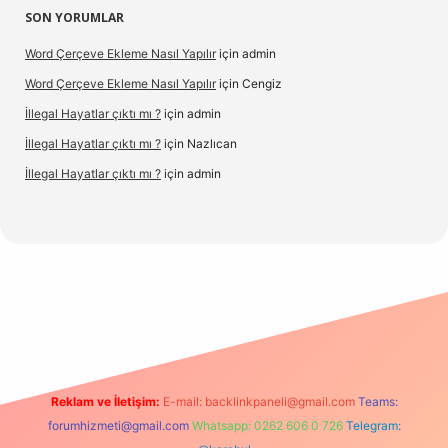
SON YORUMLAR
Word Çerçeve Ekleme Nasıl Yapılır
için
admin
Word Çerçeve Ekleme Nasıl Yapılır
için
Cengiz
İllegal Hayatlar çıktı mı ?
için
admin
İllegal Hayatlar çıktı mı ?
için
Nazlıcan
İllegal Hayatlar çıktı mı ?
için
admin
betexper
betexpergir.net
Reklam ve İletişim:
E-mail:
backlinkpaneli@gmail.com
Teams:
forumhizmeti@gmail.com
Whatsapp: 0262 606 0 726
Telegram: