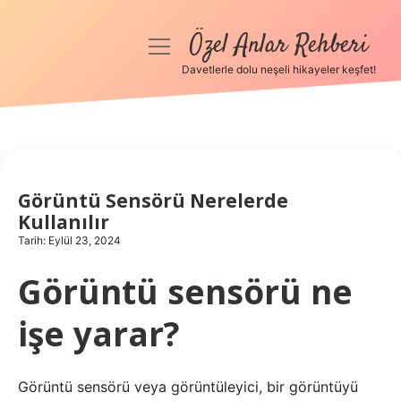
Özel Anlar Rehberi
menüyü
aç
Davetlerle dolu neşeli hikayeler keşfet!
Anasayfa
Gizlilik Politikası
Yasal Uyarı
Görüntü Sensörü Nerelerde
Kullanılır
Hakkımızda
Tarih: Eylül 23, 2024
Görüntü sensörü ne
işe yarar?
Görüntü sensörü veya görüntüleyici, bir görüntüyü