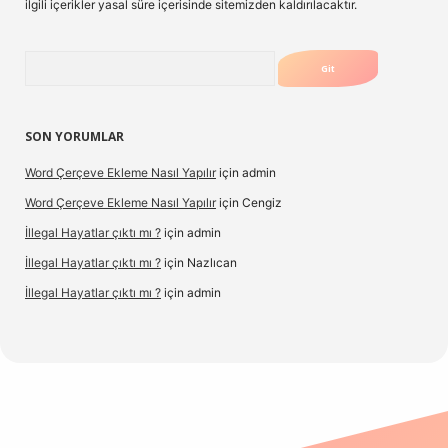
ilgili içerikler yasal süre içerisinde sitemizden kaldırılacaktır.
Arama
SON YORUMLAR
Word Çerçeve Ekleme Nasıl Yapılır
için
admin
Word Çerçeve Ekleme Nasıl Yapılır
için
Cengiz
İllegal Hayatlar çıktı mı ?
için
admin
İllegal Hayatlar çıktı mı ?
için
Nazlıcan
İllegal Hayatlar çıktı mı ?
için
admin
ergir.net