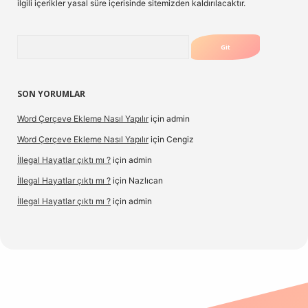
ilgili içerikler yasal süre içerisinde sitemizden kaldırılacaktır.
Arama
SON YORUMLAR
Word Çerçeve Ekleme Nasıl Yapılır
için
admin
Word Çerçeve Ekleme Nasıl Yapılır
için
Cengiz
İllegal Hayatlar çıktı mı ?
için
admin
İllegal Hayatlar çıktı mı ?
için
Nazlıcan
İllegal Hayatlar çıktı mı ?
için
admin
xpergir.net