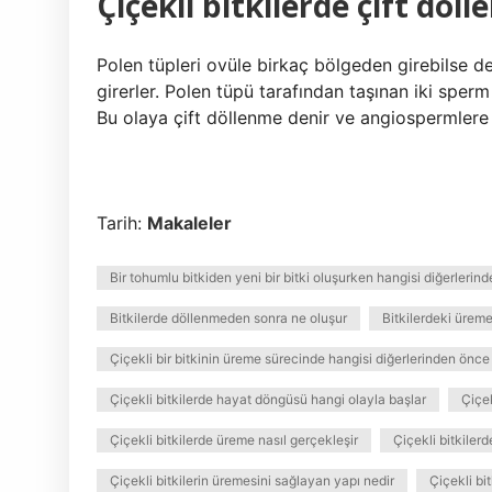
Çiçekli bitkilerde çift döl
Polen tüpleri ovüle birkaç bölgeden girebilse 
girerler. Polen tüpü tarafından taşınan iki sperm
Bu olaya çift döllenme denir ve angiospermlere
Tarih:
Makaleler
Bir tohumlu bitkiden yeni bir bitki oluşurken hangisi diğerlerind
Bitkilerde döllenmeden sonra ne oluşur
Bitkilerdeki üreme 
Çiçekli bir bitkinin üreme sürecinde hangisi diğerlerinden önce
Çiçekli bitkilerde hayat döngüsü hangi olayla başlar
Çiçe
Çiçekli bitkilerde üreme nasıl gerçekleşir
Çiçekli bitkiler
Çiçekli bitkilerin üremesini sağlayan yapı nedir
Çiçekli bi