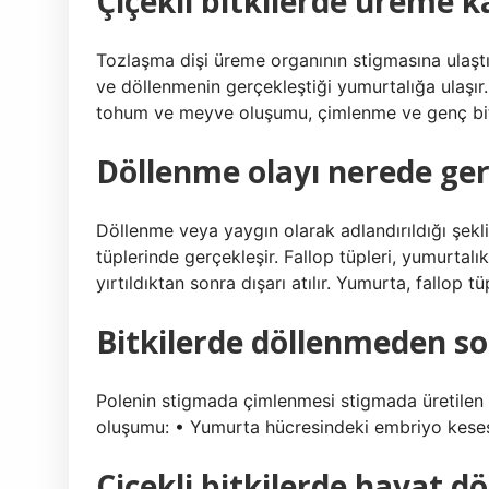
Çiçekli bitkilerde üreme 
Tozlaşma dişi üreme organının stigmasına ulaştığ
ve döllenmenin gerçekleştiği yumurtalığa ulaşı
tohum ve meyve oluşumu, çimlenme ve genç bit
Döllenme olayı nerede ger
Döllenme veya yaygın olarak adlandırıldığı şekl
tüplerinde gerçekleşir. Fallop tüpleri, yumurtal
yırtıldıktan sonra dışarı atılır. Yumurta, fallop t
Bitkilerde döllenmeden so
Polenin stigmada çimlenmesi stigmada üretilen
oluşumu: • Yumurta hücresindeki embriyo kese
Çiçekli bitkilerde hayat d