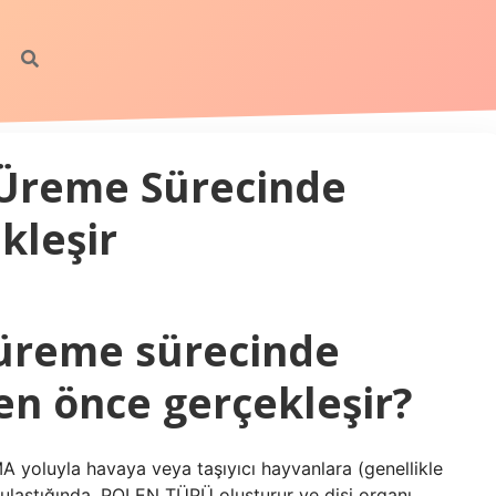
n Üreme Sürecinde
kleşir
n üreme sürecinde
en önce gerçekleşir?
 yoluyla havaya veya taşıyıcı hayvanlara (genellikle
na ulaştığında, POLEN TÜPÜ oluşturur ve dişi organı