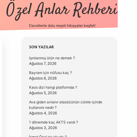
Özel Anlar Rehberi
Davetlerle dolu neşeli hikayeler keşfet!
betexper
betexpergir.net
Sidebar
SON YAZILAR
Işınlanmış ürün ne demek ?
Ağustos 7, 2026
Bayram için nüfusu kaç ?
Ağustos 6, 2026
Kaos dizi hangi platformda ?
Ağustos 5, 2026
Ava giden avlanır atasözünün cümle içinde
kullanımı nedir ?
Ağustos 4, 2026
1 dönemde kaç AKTS vardı ?
Ağustos 3, 2026
İsmet Özel ne okudu ?