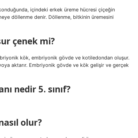
 konduğunda, içindeki erkek üreme hücresi çiçeğin
eşmeye döllenme denir. Döllenme, bitkinin üremesini
şur çenek mi?
mbriyonik kök, embriyonik gövde ve kotiledondan oluşur.
yoya aktarır. Embriyonik gövde ve kök gelişir ve gerçek
nı nedir 5. sınıf?
nasıl olur?