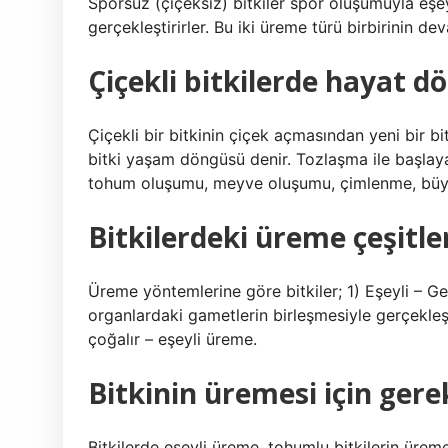
Sporsuz (çiçeksiz) bitkiler spor oluşumuyla eş
gerçekleştirirler. Bu iki üreme türü birbirinin 
Çiçekli bitkilerde hayat d
Çiçekli bir bitkinin çiçek açmasından yeni bir b
bitki yaşam döngüsü denir. Tozlaşma ile başlay
tohum oluşumu, meyve oluşumu, çimlenme, büy
Bitkilerdeki üreme çeşitler
Üreme yöntemlerine göre bitkiler; 1) Eşeyli – Ge
organlardaki gametlerin birleşmesiyle gerçekleşi
çoğalır – eşeyli üreme.
Bitkinin üremesi için gere
Bitkilerde eşeyli üreme, tohumlu bitkilerin üreme