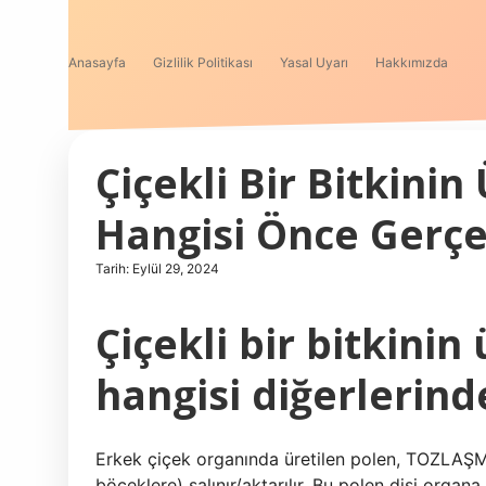
Anasayfa
Gizlilik Politikası
Yasal Uyarı
Hakkımızda
Çiçekli Bir Bitkini
Hangisi Önce Gerçe
Tarih: Eylül 29, 2024
Çiçekli bir bitkini
hangisi diğerlerind
Erkek çiçek organında üretilen polen, TOZLAŞMA
böceklere) salınır/aktarılır. Bu polen dişi orga