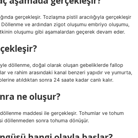
kaç aşamada gerçekleşir?
ında gerçekleşir. Tozlaşma pistil aracılığıyla gerçekleşir
r. Döllenme ve ardından zigot oluşumu embriyo oluşumu,
kinin oluşumu gibi aşamalardan geçerek devam eder.
çekleşir?
iyle döllenme, doğal olarak oluşan gebeliklerde fallop
ıklar ve rahim arasındaki kanal benzeri yapıdır ve yumurta,
üplerine atıldıktan sonra 24 saate kadar canlı kalır.
nra ne oluşur?
 döllenme maddesi ile gerçekleşir. Tohumlar ve tohum
si döllenmeden sonra tohuma dönüşür.
öngüsü hangi olayla başlar?