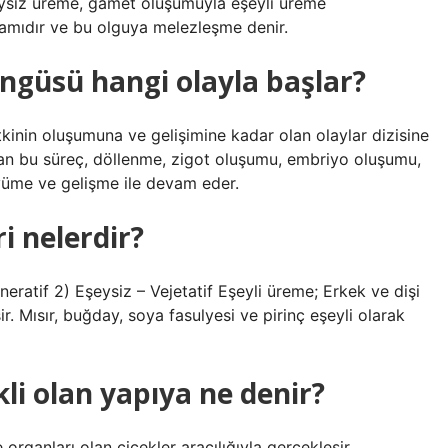
eysiz üreme, gamet oluşumuyla eşeyli üreme
devamıdır ve bu olguya melezleşme denir.
öngüsü hangi olayla başlar?
itkinin oluşumuna ve gelişimine kadar olan olaylar dizisine
an bu süreç, döllenme, zigot oluşumu, embriyo oluşumu,
üme ve gelişme ile devam eder.
i nelerdir?
neratif 2) Eşeysiz – Vejetatif Eşeyli üreme; Erkek ve dişi
r. Mısır, buğday, soya fasulyesi ve pirinç eşeyli olarak
kli olan yapıya ne denir?
 organları olan çiçekler aracılığıyla gerçekleşir.