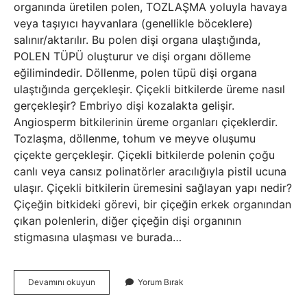
organında üretilen polen, TOZLAŞMA yoluyla havaya
veya taşıyıcı hayvanlara (genellikle böceklere)
salınır/aktarılır. Bu polen dişi organa ulaştığında,
POLEN TÜPÜ oluşturur ve dişi organı dölleme
eğilimindedir. Döllenme, polen tüpü dişi organa
ulaştığında gerçekleşir. Çiçekli bitkilerde üreme nasıl
gerçekleşir? Embriyo dişi kozalakta gelişir.
Angiosperm bitkilerinin üreme organları çiçeklerdir.
Tozlaşma, döllenme, tohum ve meyve oluşumu
çiçekte gerçekleşir. Çiçekli bitkilerde polenin çoğu
canlı veya cansız polinatörler aracılığıyla pistil ucuna
ulaşır. Çiçekli bitkilerin üremesini sağlayan yapı nedir?
Çiçeğin bitkideki görevi, bir çiçeğin erkek organından
çıkan polenlerin, diğer çiçeğin dişi organının
stigmasına ulaşması ve burada…
Çiçekli
Devamını okuyun
Yorum Bırak
Bir
Bitkinin