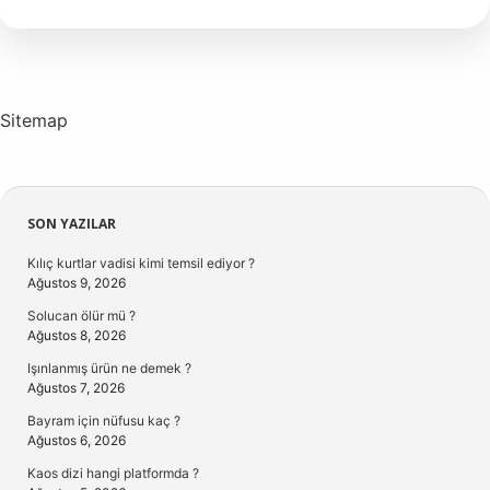
Üreme
Sürecinde
Hangisi
Önce
Gerçekleşir
Sitemap
Sidebar
SON YAZILAR
Kılıç kurtlar vadisi kimi temsil ediyor ?
Ağustos 9, 2026
Solucan ölür mü ?
Ağustos 8, 2026
Işınlanmış ürün ne demek ?
Ağustos 7, 2026
Bayram için nüfusu kaç ?
Ağustos 6, 2026
Kaos dizi hangi platformda ?