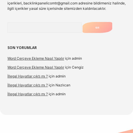
içerikleri,
backlinkpanelicomtr@gmail.com
adresine bildirmeniz halinde,
ilgili içerikler yasal süre içerisinde sitemizden kaldırılacaktır.
Arama
SON YORUMLAR
Word Çerçeve Ekleme Nasıl Yapılır
için
admin
Word Çerçeve Ekleme Nasıl Yapılır
için
Cengiz
İllegal Hayatlar çıktı mı ?
için
admin
İllegal Hayatlar çıktı mı ?
için
Nazlıcan
İllegal Hayatlar çıktı mı ?
için
admin
ergir.net