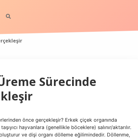
rçekleşir
n Üreme Sürecinde
kleşir
ğerlerinden önce gerçekleşir? Erkek çiçek organında
ıyıcı hayvanlara (genellikle böceklere) salınır/aktarılır.
luşturur ve dişi organı dölleme eğilimindedir. Döllenme,