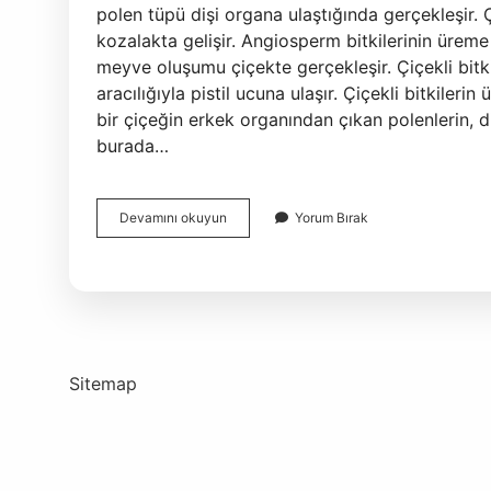
polen tüpü dişi organa ulaştığında gerçekleşir. 
kozalakta gelişir. Angiosperm bitkilerinin ürem
meyve oluşumu çiçekte gerçekleşir. Çiçekli bitk
aracılığıyla pistil ucuna ulaşır. Çiçekli bitkiler
bir çiçeğin erkek organından çıkan polenlerin, d
burada…
Çiçekli
Devamını okuyun
Yorum Bırak
Bir
Bitkinin
Üreme
Sürecinde
Hangisi
Önce
Gerçekleşir
Sitemap