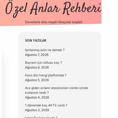
Özel Anlar Rehberi
Davetlerle dolu neşeli hikayeler keşfet!
betexper
betexpergir.net
Sidebar
SON YAZILAR
Işınlanmış ürün ne demek ?
Ağustos 7, 2026
Bayram için nüfusu kaç ?
Ağustos 6, 2026
Kaos dizi hangi platformda ?
Ağustos 5, 2026
Ava giden avlanır atasözünün cümle içinde
kullanımı nedir ?
Ağustos 4, 2026
1 dönemde kaç AKTS vardı ?
Ağustos 3, 2026
İsmet Özel ne okudu ?