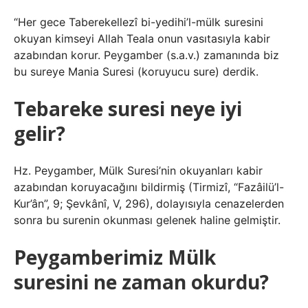
“Her gece Taberekellezî bi-yedihi’l-mülk suresini
okuyan kimseyi Allah Teala onun vasıtasıyla kabir
azabından korur. Peygamber (s.a.v.) zamanında biz
bu sureye Mania Suresi (koruyucu sure) derdik.
Tebareke suresi neye iyi
gelir?
Hz. Peygamber, Mülk Suresi’nin okuyanları kabir
azabından koruyacağını bildirmiş (Tirmizî, “Fazâilü’l-
Kur’ân”, 9; Şevkânî, V, 296), dolayısıyla cenazelerden
sonra bu surenin okunması gelenek haline gelmiştir.
Peygamberimiz Mülk
suresini ne zaman okurdu?