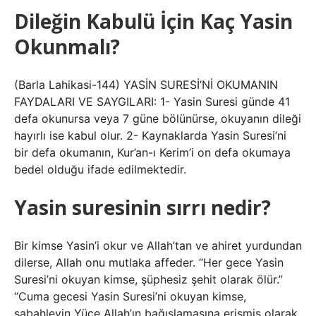
Dileğin Kabulü İçin Kaç Yasin
Okunmalı?
(Barla Lahikasi-144) YASİN SURESİ’Nİ OKUMANIN
FAYDALARI VE SAYGILARI: 1- Yasin Suresi günde 41
defa okunursa veya 7 güne bölünürse, okuyanın dileği
hayırlı ise kabul olur. 2- Kaynaklarda Yasin Suresi’ni
bir defa okumanın, Kur’an-ı Kerim’i on defa okumaya
bedel olduğu ifade edilmektedir.
Yasin suresinin sırrı nedir?
Bir kimse Yasin’i okur ve Allah’tan ve ahiret yurdundan
dilerse, Allah onu mutlaka affeder. “Her gece Yasin
Suresi’ni okuyan kimse, şüphesiz şehit olarak ölür.”
“Cuma gecesi Yasin Suresi’ni okuyan kimse,
sabahleyin Yüce Allah’ın bağışlamasına erişmiş olarak