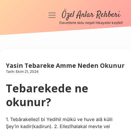
Özel Anlar Rehberi
menüyü
aç
Davetlerle dolu neşeli hikayeler keşfet!
Anasayfa
Gizlilik Politikası
Yasal Uyarı
Yasin Tebareke Amme Neden Okunur
Tarih: Ekim 21, 2024
Hakkımızda
Tebarekede ne
okunur?
1. Tebârakellezî bi Yedihil mülkü ve huve alâ külli
Şey’in kadir(kadirun). 2. Ellezîhalakal mevte vel