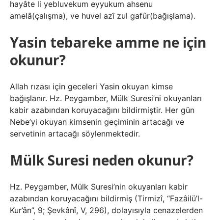
hayâte li yebluvekum eyyukum ahsenu
amelâ(çalışma), ve huvel azî zul gafûr(bağışlama).
Yasin tebareke amme ne için
okunur?
Allah rızası için geceleri Yasin okuyan kimse
bağışlanır. Hz. Peygamber, Mülk Suresi’ni okuyanları
kabir azabından koruyacağını bildirmiştir. Her gün
Nebe’yi okuyan kimsenin geçiminin artacağı ve
servetinin artacağı söylenmektedir.
Mülk Suresi neden okunur?
Hz. Peygamber, Mülk Suresi’nin okuyanları kabir
azabından koruyacağını bildirmiş (Tirmizî, “Fazâilü’l-
Kur’ân”, 9; Şevkânî, V, 296), dolayısıyla cenazelerden