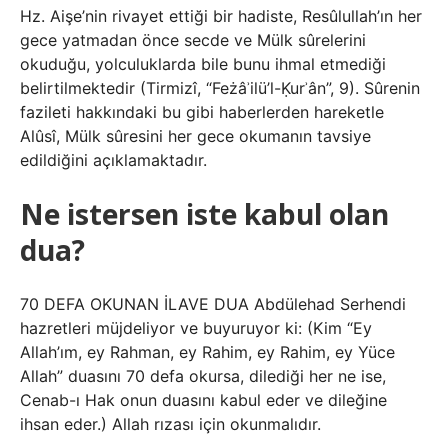
Hz. Aişe’nin rivayet ettiği bir hadiste, Resûlullah’ın her
gece yatmadan önce secde ve Mülk sûrelerini
okuduğu, yolculuklarda bile bunu ihmal etmediği
belirtilmektedir (Tirmizî, “Feżâʾilü’l-Ḳurʾân”, 9). Sûrenin
fazileti hakkındaki bu gibi haberlerden hareketle
Alûsî, Mülk sûresini her gece okumanın tavsiye
edildiğini açıklamaktadır.
Ne istersen iste kabul olan
dua?
70 DEFA OKUNAN İLAVE DUA Abdülehad Serhendi
hazretleri müjdeliyor ve buyuruyor ki: (Kim “Ey
Allah’ım, ey Rahman, ey Rahim, ey Rahim, ey Yüce
Allah” duasını 70 defa okursa, dilediği her ne ise,
Cenab-ı Hak onun duasını kabul eder ve dileğine
ihsan eder.) Allah rızası için okunmalıdır.