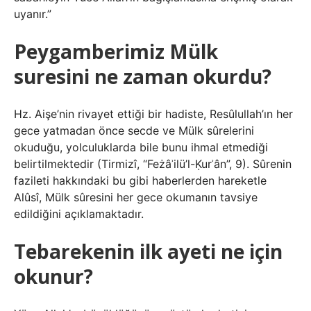
uyanır.”
Peygamberimiz Mülk
suresini ne zaman okurdu?
Hz. Aişe’nin rivayet ettiği bir hadiste, Resûlullah’ın her
gece yatmadan önce secde ve Mülk sûrelerini
okuduğu, yolculuklarda bile bunu ihmal etmediği
belirtilmektedir (Tirmizî, “Feżâʾilü’l-Ḳurʾân”, 9). Sûrenin
fazileti hakkındaki bu gibi haberlerden hareketle
Alûsî, Mülk sûresini her gece okumanın tavsiye
edildiğini açıklamaktadır.
Tebarekenin ilk ayeti ne için
okunur?