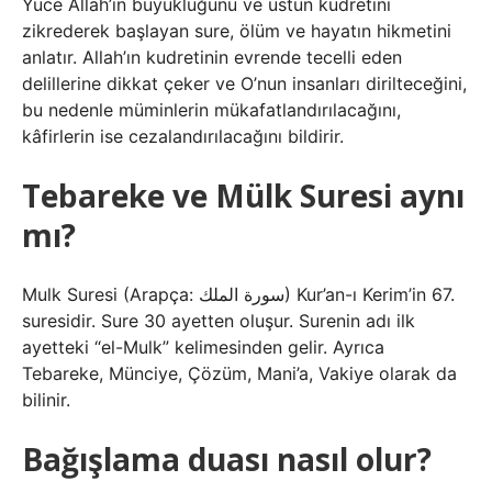
Yüce Allah’ın büyüklüğünü ve üstün kudretini
zikrederek başlayan sure, ölüm ve hayatın hikmetini
anlatır. Allah’ın kudretinin evrende tecelli eden
delillerine dikkat çeker ve O’nun insanları dirilteceğini,
bu nedenle müminlerin mükafatlandırılacağını,
kâfirlerin ise cezalandırılacağını bildirir.
Tebareke ve Mülk Suresi aynı
mı?
Mulk Suresi (Arapça: سورة الملك) Kur’an-ı Kerim’in 67.
suresidir. Sure 30 ayetten oluşur. Surenin adı ilk
ayetteki “el-Mulk” kelimesinden gelir. Ayrıca
Tebareke, Münciye, Çözüm, Mani’a, Vakiye olarak da
bilinir.
Bağışlama duası nasıl olur?