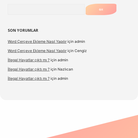
Arama
SON YORUMLAR
Word Çerçeve Ekleme Nasıl Yapılır
için
admin
Word Çerçeve Ekleme Nasıl Yapılır
için
Cengiz
İllegal Hayatlar çıktı mı ?
için
admin
İllegal Hayatlar çıktı mı ?
için
Nazlıcan
İllegal Hayatlar çıktı mı ?
için
admin
texper
betexpergir.net