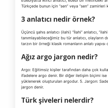
Edebiyatta ikinci anlatıcı, edebi bir metindeki an
Türkçede bunun için “sen” veya “sen” zamirleri kul
3 anlatıcı nedir örnek?
Üçüncü şahıs anlatıcı (ilahi) “İlahi” anlatıcı, “ila
tanımlayabileceğimiz bu tür anlatıcı, olayların d
tarzın bir örneği klasik romanların anlatı yapısı ol
Ağız argo jargon nedir?
Argo: Eğitimsiz kişiler tarafından daha çok kull
ifadelere argo denir. Bir diğer iletişim biçimi i
yüklenerek oluşturulan argodur. 5. Jargon: Sadec
jargon denir.
Türk şiveleri nelerdir?