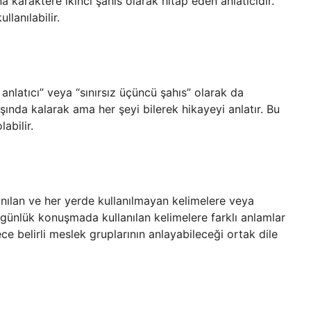
a karaktere ikinci şahıs olarak hitap eden anlatıcıdır.
lanılabilir.
hi anlatıcı” veya “sınırsız üçüncü şahıs” olarak da
ışında kalarak ama her şeyi bilerek hikayeyi anlatır. Bu
abilir.
anılan ve her yerde kullanılmayan kelimelere veya
se günlük konuşmada kullanılan kelimelere farklı anlamlar
e belirli meslek gruplarının anlayabileceği ortak dile