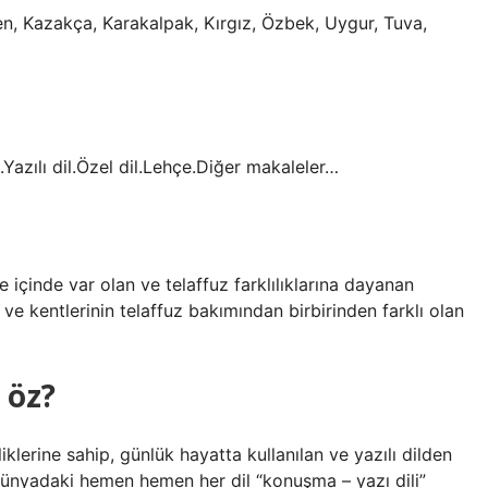
en, Kazakça, Karakalpak, Kırgız, Özbek, Uygur, Tuva,
li.Yazılı dil.Özel dil.Lehçe.Diğer makaleler…
hçe içinde var olan ve telaffuz farklılıklarına dayanan
 ve kentlerinin telaffuz bakımından birbirinden farklı olan
 öz?
iklerine sahip, günlük hayatta kullanılan ve yazılı dilden
. Dünyadaki hemen hemen her dil “konuşma – yazı dili”