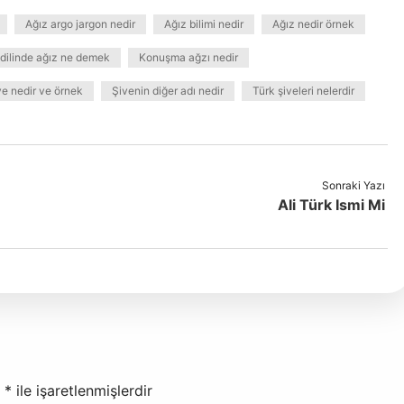
Ağız argo jargon nedir
Ağız bilimi nedir
Ağız nedir örnek
 dilinde ağız ne demek
Konuşma ağzı nedir
ve nedir ve örnek
Şivenin diğer adı nedir
Türk şiveleri nelerdir
Sonraki Yazı
Ali Türk Ismi Mi
r
*
ile işaretlenmişlerdir