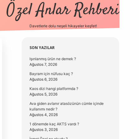
Özel Anlar Rehberi
Davetlerle dolu neşeli hikayeler keşfet!
betexper
betexpergir.net
Sidebar
SON YAZILAR
Işınlanmış ürün ne demek ?
Ağustos 7, 2026
Bayram için nüfusu kaç ?
Ağustos 6, 2026
Kaos dizi hangi platformda ?
Ağustos 5, 2026
Ava giden avlanır atasözünün cümle içinde
kullanımı nedir ?
Ağustos 4, 2026
1 dönemde kaç AKTS vardı ?
Ağustos 3, 2026
İsmet Özel ne okudu ?