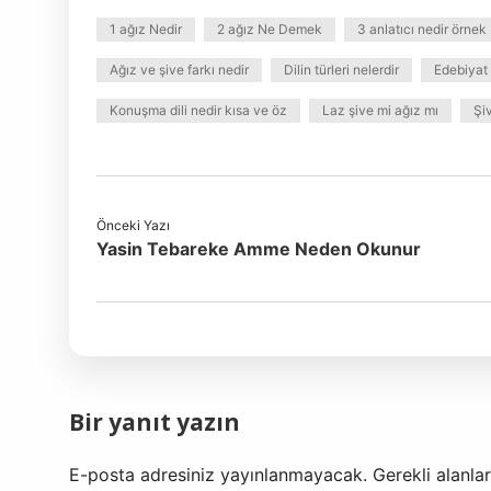
1 ağız Nedir
2 ağız Ne Demek
3 anlatıcı nedir örnek
Ağız ve şive farkı nedir
Dilin türleri nelerdir
Edebiyat
Konuşma dili nedir kısa ve öz
Laz şive mi ağız mı
Şi
Önceki Yazı
Yasin Tebareke Amme Neden Okunur
Bir yanıt yazın
E-posta adresiniz yayınlanmayacak.
Gerekli alanla