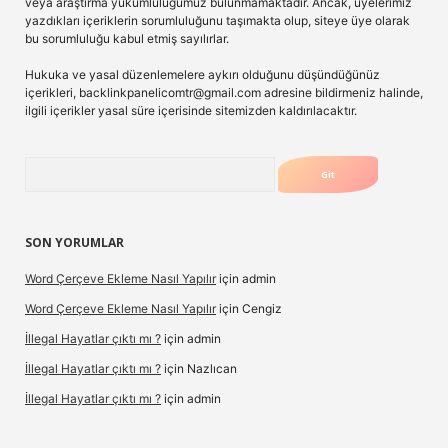
veya araştırma yükümlülüğümüz bulunmamaktadır. Ancak, üyelerimiz
yazdıkları içeriklerin sorumluluğunu taşımakta olup, siteye üye olarak
bu sorumluluğu kabul etmiş sayılırlar.
Hukuka ve yasal düzenlemelere aykırı olduğunu düşündüğünüz
içerikleri,
backlinkpanelicomtr@gmail.com
adresine bildirmeniz halinde,
ilgili içerikler yasal süre içerisinde sitemizden kaldırılacaktır.
Arama
SON YORUMLAR
Word Çerçeve Ekleme Nasıl Yapılır
için
admin
Word Çerçeve Ekleme Nasıl Yapılır
için
Cengiz
İllegal Hayatlar çıktı mı ?
için
admin
İllegal Hayatlar çıktı mı ?
için
Nazlıcan
İllegal Hayatlar çıktı mı ?
için
admin