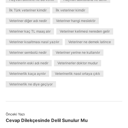
İlk Türk veteriner kimdir
İlk veteriner kimdir
Veteriner diğer adı nedir
Veteriner hangi meslektir
Veteriner kaç TL maaş alır
Veteriner kelimesi nereden gelir
Veteriner kısaltması nasıl yazılır
Veteriner ne demek latince
Veteriner sembolü nedir
Veteriner yerine ne kullanılır
Veterinerin eski adı nedir
Veterinerler doktor mudur
Veterinerlik kaça ayrılır
Veterinerlik nasıl ortaya çıktı
Veterinerlik ne diye geçiyor
Önceki Yazı
Cevap Dilekçesinde Delil Sunulur Mu