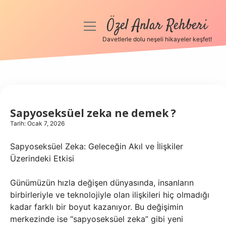
Özel Anlar Rehberi
menüyü
aç
Davetlerle dolu neşeli hikayeler keşfet!
Anasayfa
Gizlilik Politikası
Yasal Uyarı
Sapyoseksüel zeka ne demek ?
Tarih: Ocak 7, 2026
Hakkımızda
Sapyoseksüel Zeka: Geleceğin Akıl ve İlişkiler
Üzerindeki Etkisi
Günümüzün hızla değişen dünyasında, insanların
birbirleriyle ve teknolojiyle olan ilişkileri hiç olmadığı
kadar farklı bir boyut kazanıyor. Bu değişimin
merkezinde ise “sapyoseksüel zeka” gibi yeni