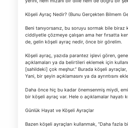
yerini, hem mizahi bir dille hem de doğru bir ş
Köşeli Ayraç Nedir? (Bunu Gerçekten Bilmem G
Beni tanıyorsanız, bu soruyu sormak bile biraz k
ciddiyetle çözmeye çalışan ama her fırsatta ken
de, gelin köşeli ayraç nedir, önce bir görelim.
Köşeli ayraç, yazıda parantez işlevi gören, genel
açıklamaları ya da belirtileri eklemek için kullan
[sahildeki] çok meşhur.” Burada köşeli ayraçlar, 
Yani, bir şeyin açıklamasını ya da ayrıntısını ekl
Daha önce hiç bu kadar önemsenmiş miydi, emin
bir köşeli ayraç var. Hele o açıklamalar hayatı ku
Günlük Hayat ve Köşeli Ayraçlar
Bazen köşeli ayraçları kullanmak, “Daha fazla bi