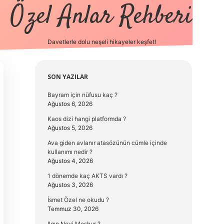
Özel Anlar Rehberi
Davetlerle dolu neşeli hikayeler keşfet!
betexper
betexpergir.net
Sidebar
SON YAZILAR
Bayram için nüfusu kaç ?
Ağustos 6, 2026
Kaos dizi hangi platformda ?
Ağustos 5, 2026
Ava giden avlanır atasözünün cümle içinde
kullanımı nedir ?
Ağustos 4, 2026
1 dönemde kaç AKTS vardı ?
Ağustos 3, 2026
İsmet Özel ne okudu ?
Temmuz 30, 2026
Ilgın Neyi Meşhur ?