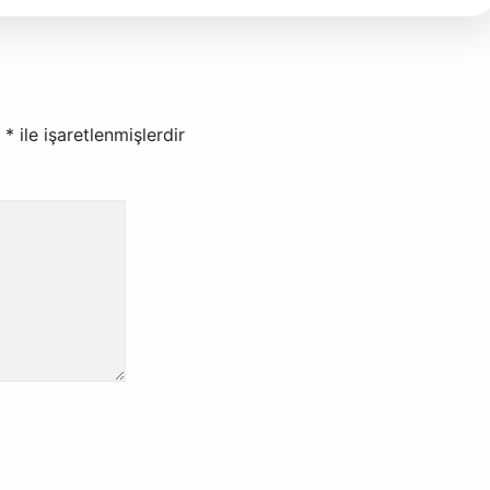
r
*
ile işaretlenmişlerdir