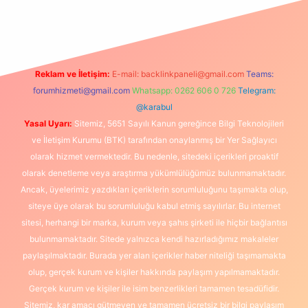
texper
betexpergir.net
Reklam ve İletişim:
E-mail:
backlinkpaneli@gmail.com
Teams:
forumhizmeti@gmail.com
Whatsapp: 0262 606 0 726
Telegram:
@karabul
Yasal Uyarı:
Sitemiz, 5651 Sayılı Kanun gereğince Bilgi Teknolojileri
ve İletişim Kurumu (BTK) tarafından onaylanmış bir Yer Sağlayıcı
olarak hizmet vermektedir. Bu nedenle, sitedeki içerikleri proaktif
olarak denetleme veya araştırma yükümlülüğümüz bulunmamaktadır.
Ancak, üyelerimiz yazdıkları içeriklerin sorumluluğunu taşımakta olup,
siteye üye olarak bu sorumluluğu kabul etmiş sayılırlar. Bu internet
sitesi, herhangi bir marka, kurum veya şahıs şirketi ile hiçbir bağlantısı
bulunmamaktadır. Sitede yalnızca kendi hazırladığımız makaleler
paylaşılmaktadır. Burada yer alan içerikler haber niteliği taşımamakta
olup, gerçek kurum ve kişiler hakkında paylaşım yapılmamaktadır.
Gerçek kurum ve kişiler ile isim benzerlikleri tamamen tesadüfidir.
Sitemiz, kar amacı gütmeyen ve tamamen ücretsiz bir bilgi paylaşım