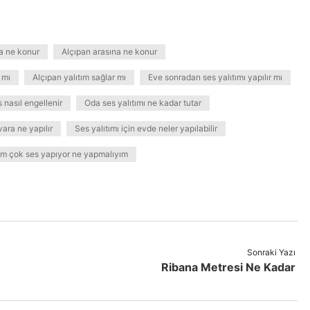
na ne konur
Alçıpan arasına ne konur
 mı
Alçıpan yalıtım sağlar mı
Eve sonradan ses yalıtımı yapılır mı
nasıl engellenir
Oda ses yalıtımı ne kadar tutar
vara ne yapılır
Ses yalıtımı için evde neler yapılabilir
m çok ses yapıyor ne yapmalıyım
Sonraki Yazı
Ribana Metresi Ne Kadar