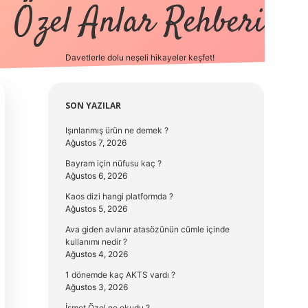
Özel Anlar Rehberi
Davetlerle dolu neşeli hikayeler keşfet!
betexper
betexpergir.net
Sidebar
SON YAZILAR
Işınlanmış ürün ne demek ?
Ağustos 7, 2026
Bayram için nüfusu kaç ?
Ağustos 6, 2026
Kaos dizi hangi platformda ?
Ağustos 5, 2026
Ava giden avlanır atasözünün cümle içinde
kullanımı nedir ?
Ağustos 4, 2026
1 dönemde kaç AKTS vardı ?
Ağustos 3, 2026
İsmet Özel ne okudu ?