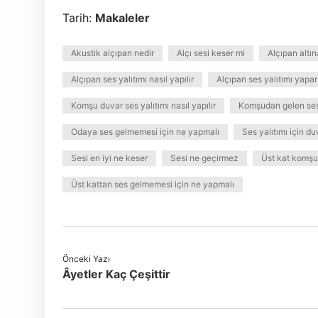
Tarih:
Makaleler
Akustik alçıpan nedir
Alçı sesi keser mi
Alçıpan altı
Alçıpan ses yalıtımı nasıl yapılır
Alçıpan ses yalıtımı yapar
Komşu duvar ses yalıtımı nasıl yapılır
Komşudan gelen ses 
Odaya ses gelmemesi için ne yapmalı
Ses yalıtımı için du
Sesi en iyi ne keser
Sesi ne geçirmez
Üst kat komşu
Üst kattan ses gelmemesi için ne yapmalı
Önceki Yazı
Âyetler Kaç Çeşittir