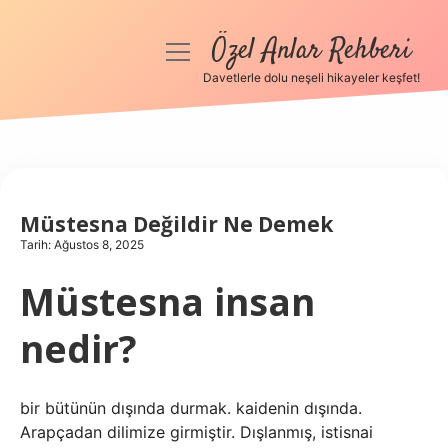
Özel Anlar Rehberi
menüyü
aç
Davetlerle dolu neşeli hikayeler keşfet!
Anasayfa
Gizlilik Politikası
Yasal Uyarı
Müstesna Değildir Ne Demek
Tarih: Ağustos 8, 2025
Hakkımızda
Müstesna insan
nedir?
bir bütünün dışında durmak. kaidenin dışında.
Arapçadan dilimize girmiştir. Dışlanmış, istisnai