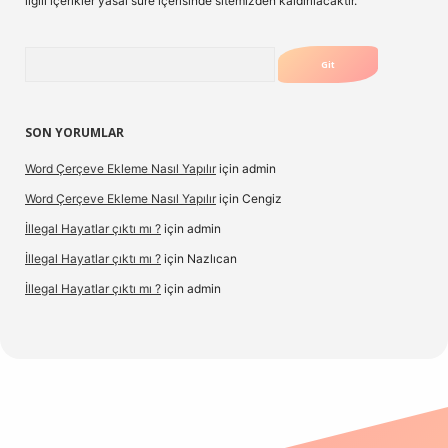
ilgili içerikler yasal süre içerisinde sitemizden kaldırılacaktır.
Arama
SON YORUMLAR
Word Çerçeve Ekleme Nasıl Yapılır
için
admin
Word Çerçeve Ekleme Nasıl Yapılır
için
Cengiz
İllegal Hayatlar çıktı mı ?
için
admin
İllegal Hayatlar çıktı mı ?
için
Nazlıcan
İllegal Hayatlar çıktı mı ?
için
admin
betexper
betexpergir.net