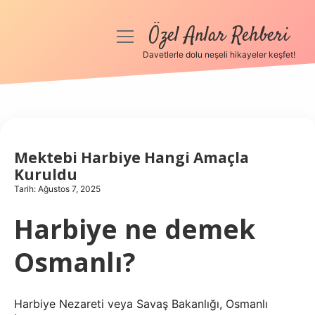
Özel Anlar Rehberi
menüyü
aç
Davetlerle dolu neşeli hikayeler keşfet!
Anasayfa
Gizlilik Politikası
Yasal Uyarı
Mektebi Harbiye Hangi Amaçla
Kuruldu
Hakkımızda
Tarih: Ağustos 7, 2025
Harbiye ne demek
Osmanlı?
Harbiye Nezareti veya Savaş Bakanlığı, Osmanlı