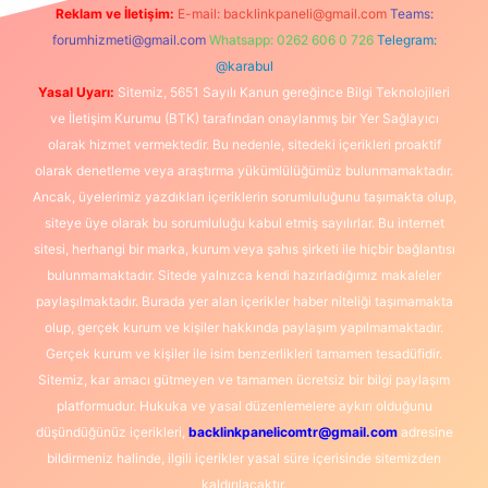
Reklam ve İletişim:
E-mail:
backlinkpaneli@gmail.com
Teams:
forumhizmeti@gmail.com
Whatsapp: 0262 606 0 726
Telegram:
@karabul
Yasal Uyarı:
Sitemiz, 5651 Sayılı Kanun gereğince Bilgi Teknolojileri
ve İletişim Kurumu (BTK) tarafından onaylanmış bir Yer Sağlayıcı
olarak hizmet vermektedir. Bu nedenle, sitedeki içerikleri proaktif
olarak denetleme veya araştırma yükümlülüğümüz bulunmamaktadır.
Ancak, üyelerimiz yazdıkları içeriklerin sorumluluğunu taşımakta olup,
siteye üye olarak bu sorumluluğu kabul etmiş sayılırlar. Bu internet
sitesi, herhangi bir marka, kurum veya şahıs şirketi ile hiçbir bağlantısı
bulunmamaktadır. Sitede yalnızca kendi hazırladığımız makaleler
paylaşılmaktadır. Burada yer alan içerikler haber niteliği taşımamakta
olup, gerçek kurum ve kişiler hakkında paylaşım yapılmamaktadır.
Gerçek kurum ve kişiler ile isim benzerlikleri tamamen tesadüfidir.
Sitemiz, kar amacı gütmeyen ve tamamen ücretsiz bir bilgi paylaşım
platformudur. Hukuka ve yasal düzenlemelere aykırı olduğunu
düşündüğünüz içerikleri,
backlinkpanelicomtr@gmail.com
adresine
bildirmeniz halinde, ilgili içerikler yasal süre içerisinde sitemizden
kaldırılacaktır.