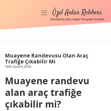
Özel Anlar Rehberi
menüyü
aç
Davetlerle dolu neşeli hikayeler keşfet!
Anasayfa
Gizlilik Politikası
Yasal Uyarı
Muayene Randevusu Olan Araç
Trafiğe Çıkabilir Mi
Hakkımızda
Tarih: Eylül 6, 2025
Muayene randevu
alan araç trafiğe
çıkabilir mi?