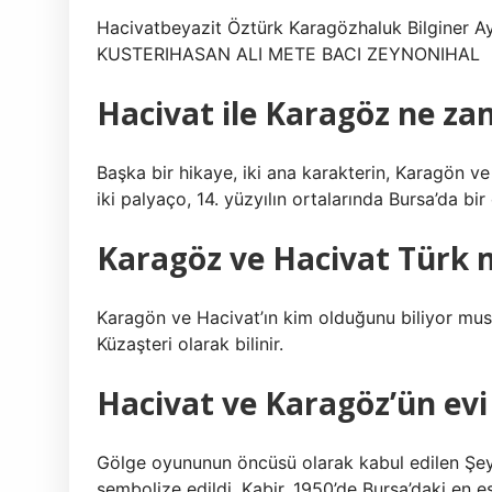
Hacivatbeyazit Öztürk Karagözhaluk Bilgin
KUSTERIHASAN ALI METE BACI ZEYNONIHAL
Hacivat ile Karagöz ne z
Başka bir hikaye, iki ana karakterin, Karagön ve
iki palyaço, 14. yüzyılın ortalarında Bursa’da bir 
Karagöz ve Hacivat Türk 
Karagön ve Hacivat’ın kim olduğunu biliyor mus
Küzaşteri olarak bilinir.
Hacivat ve Karagöz’ün evi
Gölge oyununun öncüsü olarak kabul edilen Şeyh
sembolize edildi. Kabir, 1950’de Bursa’daki en 