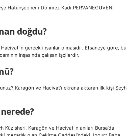
er Ayşe Hatunşebnem Dönmez Kadı PERVANEGUVEN
aman doğdu?
 Hacivat’ın gerçek insanlar olmasıdır. Efsaneye göre, bu
caminin inşasında çalışan işçilerdir.
mü?
unuz? Karagön ve Hacivat’ı ekrana aktaran ilk kişi Şeyh
 nerede?
 Küzisheri, Karagön ve Hacivat’ın anıları Bursa’da
eski mezarlık olan Çekirge Caddesi’ndeki Jogurt Baba