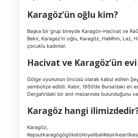
Karagöz’ün oğlu kim?
Başka bir grup bireyde Karagön-Hacivat ve RaG
Bekir, Karagez’in oğlu, Karagöz, HaMhm, Laz,
çocuklu kadınlar.
Hacivat ve Karagöz’ün evi
Gölge oyununun öncüsü olarak kabul edilen Şeyh
sembolize edildi. Kabir, 1950’de Bursa’daki en 
Dergahı’daki bir anıt mezarında bulunduğunu va
Karagöz hangi ilimizdedir
Karagöz,
KepsutkaragögögöketürkiyeilbaliKesirikesirilkesiri