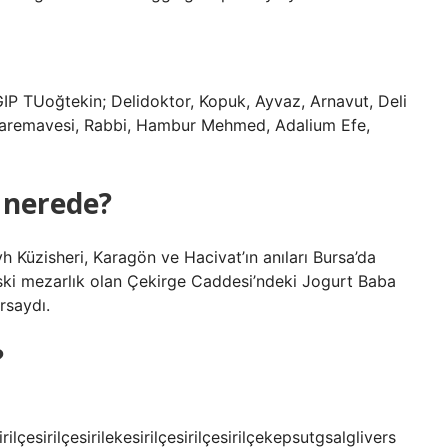
IP TUoğtekin; Delidoktor, Kopuk, Ayvaz, Arnavut, Deli
 Haremavesi, Rabbi, Hambur Mehmed, Adalium Efe,
 nerede?
 Küzisheri, Karagön ve Hacivat’ın anıları Bursa’da
eski mezarlık olan Çekirge Caddesi’ndeki Jogurt Baba
rsaydı.
?
lçesirilçesirilekesirilçesirilçesirilçekepsutgsalglivers