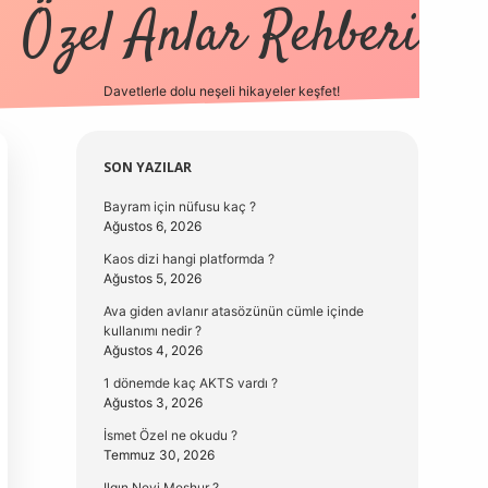
Özel Anlar Rehberi
Davetlerle dolu neşeli hikayeler keşfet!
betexper
betexpergir.net
Sidebar
SON YAZILAR
Bayram için nüfusu kaç ?
Ağustos 6, 2026
Kaos dizi hangi platformda ?
Ağustos 5, 2026
Ava giden avlanır atasözünün cümle içinde
kullanımı nedir ?
Ağustos 4, 2026
1 dönemde kaç AKTS vardı ?
Ağustos 3, 2026
İsmet Özel ne okudu ?
Temmuz 30, 2026
Ilgın Neyi Meşhur ?