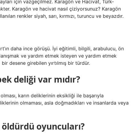
yları için vazgeçilmez. Karagön ve Hacivat, Türk-
rakter. Karagön ve hacivat nasıl çiziyorsunuz? Karagön
llanılan renkler siyah, sarı, kırmızı, turuncu ve beyazdır.
t’ın daha ince görüşü. İyi eğitimli, bilgili, arabulucu, ön
danışmak ve yardım etmek isteyen ve yardım etmek
bir desene girebilen yırtılmış bir türdür.
ek deliği var mıdır?
olması, karın deliklerinin eksikliği ile başarıyla
liklerinin olmaması, asla doğmadıkları ve insanlarda veya
 öldürdü oyuncuları?