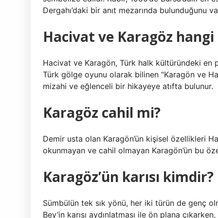
Dergahı’daki bir anıt mezarında bulunduğunu va
Hacivat ve Karagöz hangi 
Hacivat ve Karagön, Türk halk kültüründeki en p
Türk gölge oyunu olarak bilinen “Karagön ve Haci
mizahi ve eğlenceli bir hikayeye atıfta bulunur.
Karagöz cahil mi?
Demir usta olan Karagön’ün kişisel özellikleri Hac
okunmayan ve cahil olmayan Karagön’ün bu özel
Karagöz’ün karısı kimdir?
Sümbülün tek sık yönü, her iki türün de genç olmas
Bey’in karısı aydınlatması ile ön plana çıkarken,