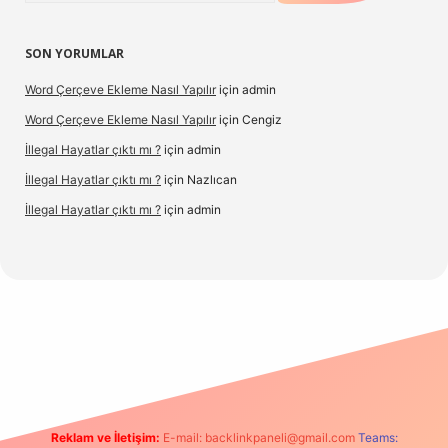
SON YORUMLAR
Word Çerçeve Ekleme Nasıl Yapılır
için
admin
Word Çerçeve Ekleme Nasıl Yapılır
için
Cengiz
İllegal Hayatlar çıktı mı ?
için
admin
İllegal Hayatlar çıktı mı ?
için
Nazlıcan
İllegal Hayatlar çıktı mı ?
için
admin
exper
betexpergir.net
Reklam ve İletişim:
E-mail:
backlinkpaneli@gmail.com
Teams: