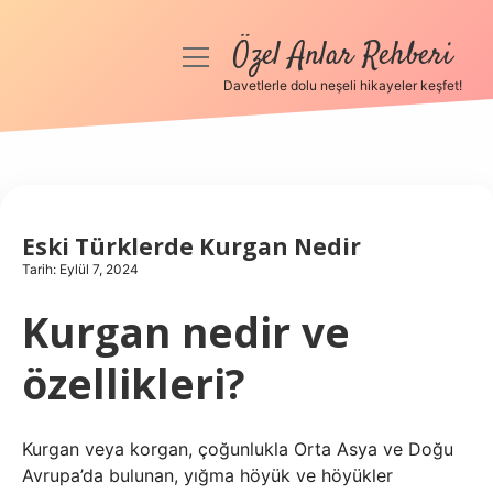
Özel Anlar Rehberi
menüyü
aç
Davetlerle dolu neşeli hikayeler keşfet!
Anasayfa
Gizlilik Politikası
Yasal Uyarı
Eski Türklerde Kurgan Nedir
Tarih: Eylül 7, 2024
Hakkımızda
Kurgan nedir ve
özellikleri?
Kurgan veya korgan, çoğunlukla Orta Asya ve Doğu
Avrupa’da bulunan, yığma höyük ve höyükler