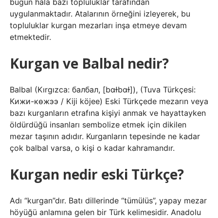
bugün hala bazı topluluklar tarafından
uygulanmaktadır. Atalarının örneğini izleyerek, bu
topluluklar kurgan mezarları inşa etmeye devam
etmektedir.
Kurgan ve Balbal nedir?
Balbal (Kırgızca: балбал, [bɑɫbɑɫ]), (Tuva Türkçesi:
Кижи-көжээ / Kiji köjee) Eski Türkçede mezarın veya
bazı kurganların etrafına kişiyi anmak ve hayattayken
öldürdüğü insanları sembolize etmek için dikilen
mezar taşının adıdır. Kurganların tepesinde ne kadar
çok balbal varsa, o kişi o kadar kahramandır.
Kurgan nedir eski Türkçe?
Adı “kurgan”dır. Batı dillerinde “tümülüs”, yapay mezar
höyüğü anlamına gelen bir Türk kelimesidir. Anadolu