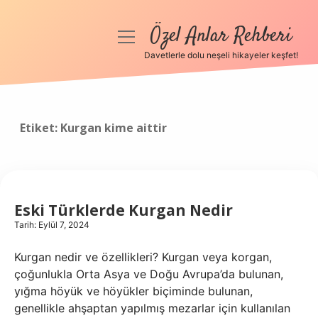
Özel Anlar Rehberi
menüyü
aç
Davetlerle dolu neşeli hikayeler keşfet!
Anasayfa
Gizlilik Politikası
Etiket:
Kurgan kime aittir
Yasal Uyarı
Hakkımızda
Eski Türklerde Kurgan Nedir
Tarih: Eylül 7, 2024
Kurgan nedir ve özellikleri? Kurgan veya korgan,
çoğunlukla Orta Asya ve Doğu Avrupa’da bulunan,
yığma höyük ve höyükler biçiminde bulunan,
genellikle ahşaptan yapılmış mezarlar için kullanılan