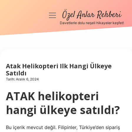
Özel Anlar Rehberi
menüyü
aç
Davetlerle dolu neşeli hikayeler keşfet!
Anasayfa
Gizlilik Politikası
Yasal Uyarı
Atak Helikopteri Ilk Hangi Ülkeye
Satıldı
Hakkımızda
Tarih: Aralık 6, 2024
ATAK helikopteri
hangi ülkeye satıldı?
Bu içerik mevcut değil. Filipinler, Türkiye’den sipariş