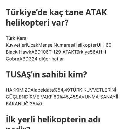
Türkiye’de kaç tane ATAK
helikopteri var?
Türk Kara
KuvvetleriUçakMenşeiNumarasıHelikopterUH-60
Black HawkABD106T-129 ATAKTürkiye56AH-1
CobraABD324 diğer hatlar
TUSAŞ’ın sahibi kim?
HAKKIMIZDAlabeldata%54,49TÜRK KUVVETLERİNİ
GÜÇLENDİRME VAKFI60%45,45SAVUNMA SANAYİİ
BAKANLIĞI35%0.
İlk yerli helikopterin adı