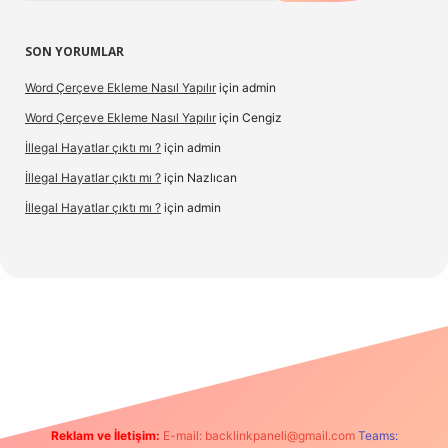
SON YORUMLAR
Word Çerçeve Ekleme Nasıl Yapılır
için
admin
Word Çerçeve Ekleme Nasıl Yapılır
için
Cengiz
İllegal Hayatlar çıktı mı ?
için
admin
İllegal Hayatlar çıktı mı ?
için
Nazlıcan
İllegal Hayatlar çıktı mı ?
için
admin
t
Reklam ve İletişim:
E-mail:
backlinkpaneli@gmail.com
Teams: