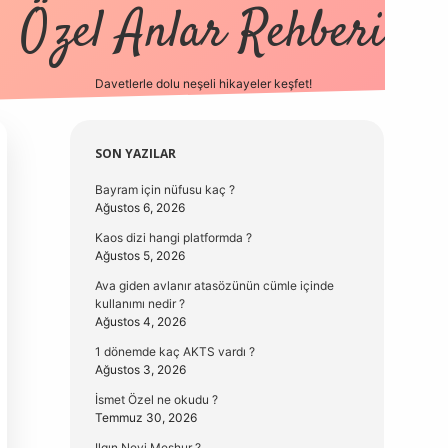
Özel Anlar Rehberi
Davetlerle dolu neşeli hikayeler keşfet!
betexper
betexpergir.net
Sidebar
SON YAZILAR
Bayram için nüfusu kaç ?
Ağustos 6, 2026
Kaos dizi hangi platformda ?
Ağustos 5, 2026
Ava giden avlanır atasözünün cümle içinde
kullanımı nedir ?
Ağustos 4, 2026
1 dönemde kaç AKTS vardı ?
Ağustos 3, 2026
İsmet Özel ne okudu ?
Temmuz 30, 2026
Ilgın Neyi Meşhur ?