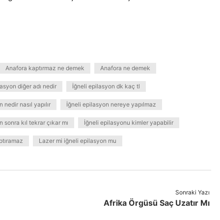
Anafora kaptırmaz ne demek
Anafora ne demek
lasyon diğer adı nedir
İğneli epilasyon dk kaç tl
n nedir nasıl yapılır
İğneli epilasyon nereye yapılmaz
 sonra kıl tekrar çıkar mı
İğneli epilasyonu kimler yapabilir
aptıramaz
Lazer mi iğneli epilasyon mu
Sonraki Yazı
Afrika Örgüsü Saç Uzatır Mı