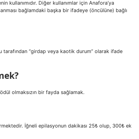
nin kullanımıdır. Diğer kullanımlar için Anafora’ya
mlanması bağlamdaki başka bir ifadeye (öncülüne) bağlı
 tarafından “girdap veya kaotik durum” olarak ifade
mek?
dül olmaksızın bir fayda sağlamak.
rmektedir. İğneli epilasyonun dakikası 25₺ olup, 300₺ ek