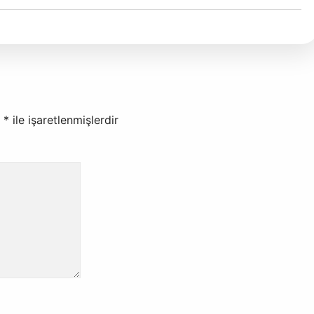
r
*
ile işaretlenmişlerdir