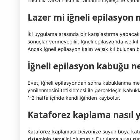
hastalık varsa hastalık tamamen iyileşene kadar 
Lazer mi iğneli epilasyon
İki uygulama arasında bir karşılaştırma yapaca
sonuçlar vermeyebilir. İğneli epilasyonda ise k
Ancak iğneli epilasyon kalın ve sık kıl bulunan 
İğneli epilasyon kabuğu 
Evet, iğneli epilasyondan sonra kabuklanma meyd
yenilenmesini tetiklemesi ile gerçekleşir. Kabu
1-2 hafta içinde kendiliğinden kaybolur.
Kataforez kaplama nasıl y
Kataforez kaplaması Deiyonize suyun boya katılar
sisteminin temelini oluşturur. Durulama suyu sürek