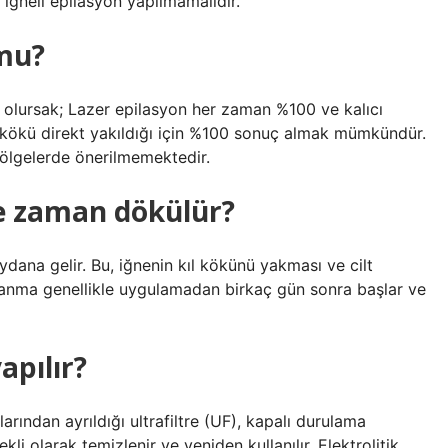
iğneli epilasyon yapılmamalıdır.
 mu?
k olursak; Lazer epilasyon her zaman %100 ve kalıcı
ıl kökü direkt yakıldığı için %100 sonuç almak mümkündür.
bölgelerde önerilmemektedir.
ne zaman dökülür?
ana gelir. Bu, iğnenin kıl kökünü yakması ve cilt
klanma genellikle uygulamadan birkaç gün sonra başlar ve
apılır?
ından ayrıldığı ultrafiltre (UF), kapalı durulama
li olarak temizlenir ve yeniden kullanılır. Elektrolitik