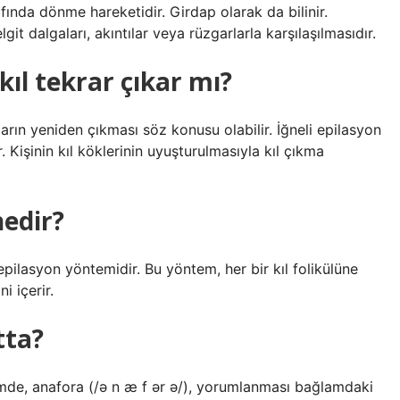
ında dönme hareketidir. Girdap olarak da bilinir.
git dalgaları, akıntılar veya rüzgarlarla karşılaşılmasıdır.
kıl tekrar çıkar mı?
rın yeniden çıkması söz konusu olabilir. İğneli epilasyon
 Kişinin kıl köklerinin uyuşturulmasıyla kıl çıkma
nedir?
 epilasyon yöntemidir. Bu yöntem, her bir kıl folikülüne
i içerir.
tta?
limde, anafora (/ə n æ f ər ə/), yorumlanması bağlamdaki