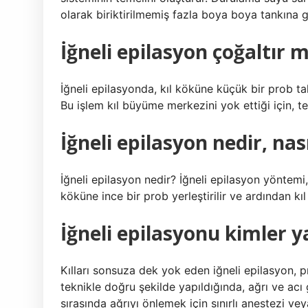
olarak biriktirilmemiş fazla boya boya tankına g
İğneli epilasyon çoğaltır m
İğneli epilasyonda, kıl köküne küçük bir prob takı
Bu işlem kıl büyüme merkezini yok ettiği için, t
İğneli epilasyon nedir, nası
İğneli epilasyon nedir? İğneli epilasyon yöntemi,
köküne ince bir prob yerleştirilir ve ardından kı
İğneli epilasyonu kimler y
Kılları sonsuza dek yok eden iğneli epilasyon, p
teknikle doğru şekilde yapıldığında, ağrı ve acı 
sırasında ağrıyı önlemek için sınırlı anestezi vey