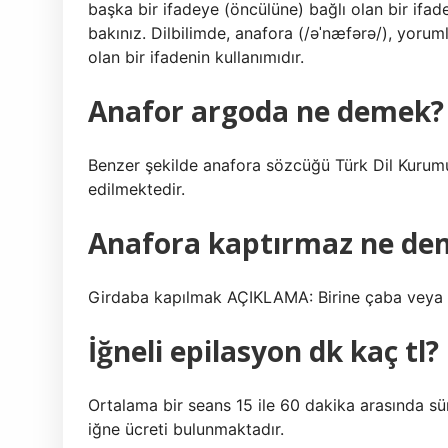
başka bir ifadeye (öncülüne) bağlı olan bir ifade
bakınız. Dilbilimde, anafora (/əˈnæfərə/), yoru
olan bir ifadenin kullanımıdır.
Anafor argoda ne demek?
Benzer şekilde anafora sözcüğü Türk Dil Kurumu
edilmektedir.
Anafora kaptırmaz ne de
Girdaba kapılmak AÇIKLAMA: Birine çaba veya ö
İğneli epilasyon dk kaç tl?
Ortalama bir seans 15 ile 60 dakika arasında sü
iğne ücreti bulunmaktadır.