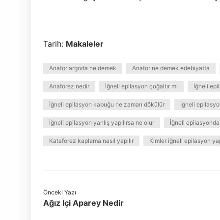
Tarih:
Makaleler
Anafor argoda ne demek
Anafor ne demek edebiyatta
Anaforez nedir
İğneli epilasyon çoğaltır mı
İğneli epi
İğneli epilasyon kabuğu ne zaman dökülür
İğneli epilasyo
İğneli epilasyon yanlış yapılırsa ne olur
İğneli epilasyondan
Kataforez kaplama nasıl yapılır
Kimler iğneli epilasyon y
Önceki Yazı
Ağız Içi Aparey Nedir