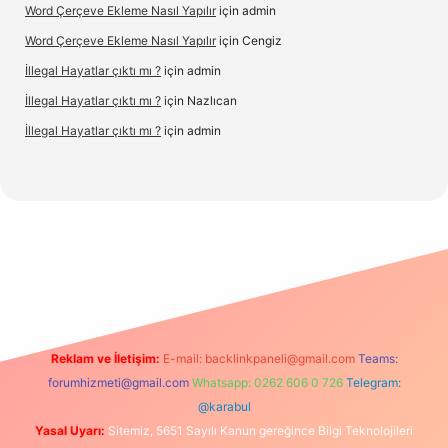
Word Çerçeve Ekleme Nasıl Yapılır
için
admin
Word Çerçeve Ekleme Nasıl Yapılır
için
Cengiz
İllegal Hayatlar çıktı mı ?
için
admin
İllegal Hayatlar çıktı mı ?
için
Nazlıcan
İllegal Hayatlar çıktı mı ?
için
admin
texper
betexpergir.net
Reklam ve İletişim:
E-mail:
backlinkpaneli@gmail.com
Teams:
forumhizmeti@gmail.com
Whatsapp: 0262 606 0 726
Telegram:
@karabul
Yasal Uyarı:
Sitemiz, 5651 Sayılı Kanun gereğince Bilgi Teknolojileri