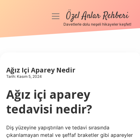
Özel Anlar Rehberi
menüyü
aç
Davetlerle dolu neşeli hikayeler keşfet!
Anasayfa
Gizlilik Politikası
Yasal Uyarı
Ağız Içi Aparey Nedir
Tarih: Kasım 5, 2024
Hakkımızda
Ağız içi aparey
tedavisi nedir?
Diş yüzeyine yapıştırılan ve tedavi sırasında
çıkarılamayan metal ve şeffaf braketler gibi apareyler