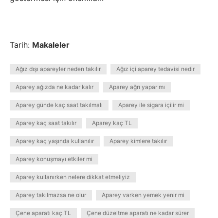
Tarih:
Makaleler
Ağız dışı apareyler neden takılır
Ağız içi aparey tedavisi nedir
Aparey ağızda ne kadar kalır
Aparey ağrı yapar mı
Aparey günde kaç saat takılmalı
Aparey ile sigara içilir mi
Aparey kaç saat takılır
Aparey kaç TL
Aparey kaç yaşında kullanılır
Aparey kimlere takılır
Aparey konuşmayı etkiler mi
Aparey kullanırken nelere dikkat etmeliyiz
Aparey takılmazsa ne olur
Aparey varken yemek yenir mi
Çene aparatı kaç TL
Çene düzeltme aparatı ne kadar sürer