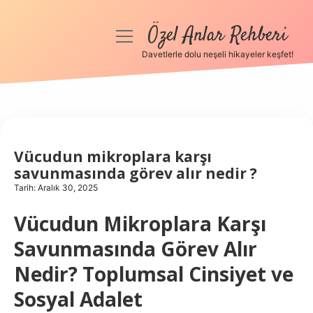
Özel Anlar Rehberi
menüyü
aç
Davetlerle dolu neşeli hikayeler keşfet!
Anasayfa
Gizlilik Politikası
Yasal Uyarı
Vücudun mikroplara karşı
savunmasında görev alır nedir ?
Hakkımızda
Tarih: Aralık 30, 2025
Vücudun Mikroplara Karşı
Savunmasında Görev Alır
Nedir? Toplumsal Cinsiyet ve
Sosyal Adalet