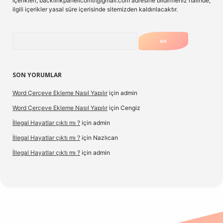
içerikleri,
backlinkpanelicomtr@gmail.com
adresine bildirmeniz halinde,
ilgili içerikler yasal süre içerisinde sitemizden kaldırılacaktır.
Arama
SON YORUMLAR
Word Çerçeve Ekleme Nasıl Yapılır
için
admin
Word Çerçeve Ekleme Nasıl Yapılır
için
Cengiz
İllegal Hayatlar çıktı mı ?
için
admin
İllegal Hayatlar çıktı mı ?
için
Nazlıcan
İllegal Hayatlar çıktı mı ?
için
admin
et