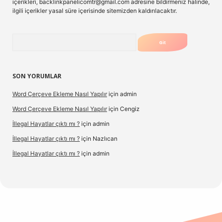
içerikleri,
backlinkpanelicomtr@gmail.com
adresine bildirmeniz halinde,
ilgili içerikler yasal süre içerisinde sitemizden kaldırılacaktır.
Arama
SON YORUMLAR
Word Çerçeve Ekleme Nasıl Yapılır
için
admin
Word Çerçeve Ekleme Nasıl Yapılır
için
Cengiz
İllegal Hayatlar çıktı mı ?
için
admin
İllegal Hayatlar çıktı mı ?
için
Nazlıcan
İllegal Hayatlar çıktı mı ?
için
admin
betexper
betexpergir.net