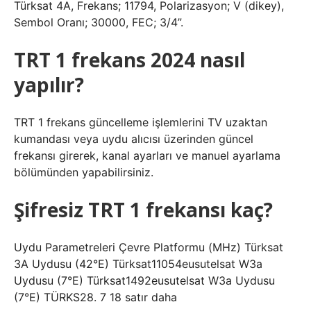
Türksat 4A, Frekans; 11794, Polarizasyon; V (dikey),
Sembol Oranı; 30000, FEC; 3/4”.
TRT 1 frekans 2024 nasıl
yapılır?
TRT 1 frekans güncelleme işlemlerini TV uzaktan
kumandası veya uydu alıcısı üzerinden güncel
frekansı girerek, kanal ayarları ve manuel ayarlama
bölümünden yapabilirsiniz.
Şifresiz TRT 1 frekansı kaç?
Uydu Parametreleri Çevre Platformu (MHz) Türksat
3A Uydusu (42°E) Türksat11054eusutelsat W3a
Uydusu (7°E) Türksat1492eusutelsat W3a Uydusu
(7°E) TÜRKS28. 7 18 satır daha