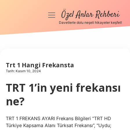
Özel Anlar Rehberi
menüyü
aç
Davetlerle dolu neşeli hikayeler keşfet!
Anasayfa
Gizlilik Politikası
Yasal Uyarı
Trt 1 Hangi Frekansta
Tarih: Kasım 10, 2024
Hakkımızda
TRT 1’in yeni frekansı
ne?
TRT 1 FREKANS AYARI Frekans Bilgileri “TRT HD
Türkiye Kapsama Alanı Türksat Frekansı”, “Uydu;