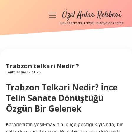
Özel Anlar Rehberi
menüyü
aç
Davetlerle dolu neşeli hikayeler keşfet!
Anasayfa
Gizlilik Politikası
Yasal Uyarı
Trabzon telkari Nedir ?
Tarih: Kasım 17, 2025
Hakkımızda
Trabzon Telkari Nedir? İnce
Telin Sanata Dönüştüğü
Özgün Bir Gelenek
Karadeniz’in yeşil‑mavinin iç içe geçtiği kıyısında, bir
şehir düşünün: Trabzon. Bu şehir yalnızca doğasıyla