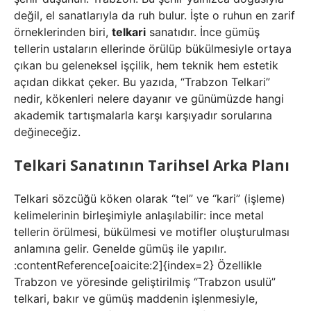
değil, el sanatlarıyla da ruh bulur. İşte o ruhun en zarif
örneklerinden biri,
telkari
sanatıdır. İnce gümüş
tellerin ustaların ellerinde örülüp bükülmesiyle ortaya
çıkan bu geleneksel işçilik, hem teknik hem estetik
açıdan dikkat çeker. Bu yazıda, “Trabzon Telkari”
nedir, kökenleri nelere dayanır ve günümüzde hangi
akademik tartışmalarla karşı karşıyadır sorularına
değineceğiz.
Telkari Sanatının Tarihsel Arka Planı
Telkari sözcüğü köken olarak “tel” ve “kari” (işleme)
kelimelerinin birleşimiyle anlaşılabilir: ince metal
tellerin örülmesi, bükülmesi ve motifler oluşturulması
anlamına gelir. Genelde gümüş ile yapılır.
:contentReference[oaicite:2]{index=2} Özellikle
Trabzon ve yöresinde geliştirilmiş “Trabzon usulü”
telkari, bakır ve gümüş maddenin işlenmesiyle,