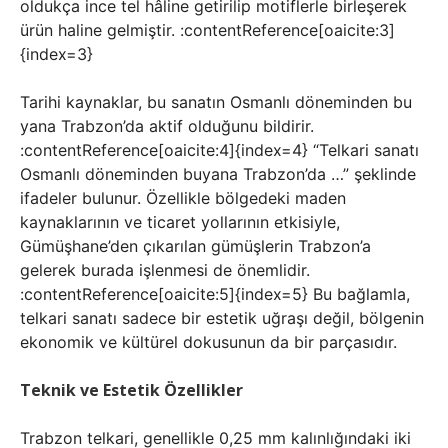
oldukça ince tel hâline getirilip motiflerle birleşerek
ürün haline gelmiştir. :contentReference[oaicite:3]
{index=3}
Tarihi kaynaklar, bu sanatın Osmanlı döneminden bu
yana Trabzon’da aktif olduğunu bildirir.
:contentReference[oaicite:4]{index=4} “Telkari sanatı
Osmanlı döneminden buyana Trabzon’da …” şeklinde
ifadeler bulunur. Özellikle bölgedeki maden
kaynaklarının ve ticaret yollarının etkisiyle,
Gümüşhane’den çıkarılan gümüşlerin Trabzon’a
gelerek burada işlenmesi de önemlidir.
:contentReference[oaicite:5]{index=5} Bu bağlamla,
telkari sanatı sadece bir estetik uğraşı değil, bölgenin
ekonomik ve kültürel dokusunun da bir parçasıdır.
Teknik ve Estetik Özellikler
Trabzon telkari, genellikle 0,25 mm kalınlığındaki iki