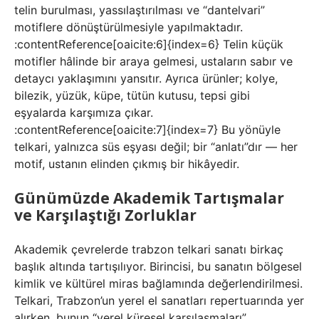
telin burulması, yassılaştırılması ve “dantelvari”
motiflere dönüştürülmesiyle yapılmaktadır.
:contentReference[oaicite:6]{index=6} Telin küçük
motifler hâlinde bir araya gelmesi, ustaların sabır ve
detaycı yaklaşımını yansıtır. Ayrıca ürünler; kolye,
bilezik, yüzük, küpe, tütün kutusu, tepsi gibi
eşyalarda karşımıza çıkar.
:contentReference[oaicite:7]{index=7} Bu yönüyle
telkari, yalnızca süs eşyası değil; bir “anlatı”dır — her
motif, ustanın elinden çıkmış bir hikâyedir.
Günümüzde Akademik Tartışmalar
ve Karşılaştığı Zorluklar
Akademik çevrelerde trabzon telkari sanatı birkaç
başlık altında tartışılıyor. Birincisi, bu sanatın bölgesel
kimlik ve kültürel miras bağlamında değerlendirilmesi.
Telkari, Trabzon’un yerel el sanatları repertuarında yer
alırken, bunun “yerel küresel karşılaşmaları”