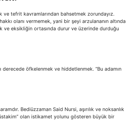
lık ve tefrit kavramlarından bahsetmek zorundayız.
t, hakkı olanı vermemek, yani bir şeyi arzulananın altında
lık ve eksikliğin ortasında durur ve üzerinde durduğu
rı derecede öfkelenmek ve hiddetlenmek. “Bu adamın
i de haramdır. Bediüzzaman Said Nursi, aşırılık ve noksanlık
üstakim” olan istikamet yolunu gösteren büyük bir