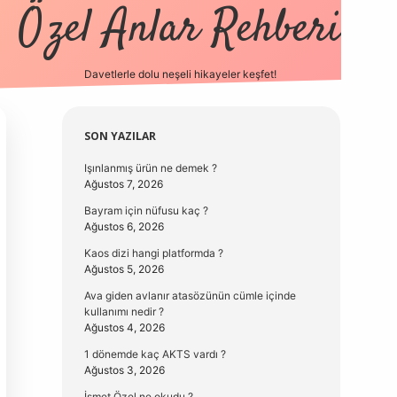
Özel Anlar Rehberi
Davetlerle dolu neşeli hikayeler keşfet!
betexper
betexpergir.net
Sidebar
SON YAZILAR
Işınlanmış ürün ne demek ?
Ağustos 7, 2026
Bayram için nüfusu kaç ?
Ağustos 6, 2026
Kaos dizi hangi platformda ?
Ağustos 5, 2026
Ava giden avlanır atasözünün cümle içinde
kullanımı nedir ?
Ağustos 4, 2026
1 dönemde kaç AKTS vardı ?
Ağustos 3, 2026
İsmet Özel ne okudu ?