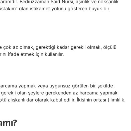
i de haramdır. Bediüzzaman Said Nursi, aşırılık ve noksanlık
üstakim” olan istikamet yolunu gösteren büyük bir
de çok az olmak, gerektiği kadar gerekli olmak, ölçülü
nı ifade etmek için kullanılır.
a harcama yapmak veya uygunsuz görülen bir şekilde
ca gerekli olan şeylere gerekenden az harcama yapmak
ü alışkanlıklar olarak kabul edilir. İkisinin ortası (ılımlılık,
lamı?