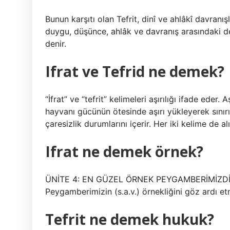
Bunun karşıtı olan Tefrit, dinî ve ahlâkî davranışl
duygu, düşünce, ahlâk ve davranış arasındaki d
denir.
Ifrat ve Tefrid ne demek?
“İfrat” ve “tefrit” kelimeleri aşırılığı ifade ede
hayvanı gücünün ötesinde aşırı yükleyerek sınırı
çaresizlik durumlarını içerir. Her iki kelime de a
Ifrat ne demek örnek?
ÜNİTE 4: EN GÜZEL ÖRNEK PEYGAMBERİMİZDİR Aşır
Peygamberimizin (s.a.v.) örnekliğini göz ardı e
Tefrit ne demek hukuk?