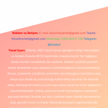
et
Reklam ve İletişim:
E-mail:
backlinkpaneli@gmail.com
Teams:
forumhizmeti@gmail.com
Whatsapp: 0262 606 0 726
Telegram:
@karabul
Yasal Uyarı:
Sitemiz, 5651 Sayılı Kanun gereğince Bilgi Teknolojileri
ve İletişim Kurumu (BTK) tarafından onaylanmış bir Yer Sağlayıcı
olarak hizmet vermektedir. Bu nedenle, sitedeki içerikleri proaktif
olarak denetleme veya araştırma yükümlülüğümüz bulunmamaktadır.
Ancak, üyelerimiz yazdıkları içeriklerin sorumluluğunu taşımakta olup,
siteye üye olarak bu sorumluluğu kabul etmiş sayılırlar. Bu internet
sitesi, herhangi bir marka, kurum veya şahıs şirketi ile hiçbir bağlantısı
bulunmamaktadır. Sitede yalnızca kendi hazırladığımız makaleler
paylaşılmaktadır. Burada yer alan içerikler haber niteliği taşımamakta
olup, gerçek kurum ve kişiler hakkında paylaşım yapılmamaktadır.