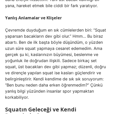
yana, hareket etmek bile ciddi bir fark yaratıyor.
Yanlış Anlamalar ve Klişeler
Çevremde duyduğum en sık cümlelerden biri: “Squat
yaparsan bacakların dev gibi olur.” Hmm… Bu biraz
abartı. Ben de ilk başta böyle düşündüm, o yüzden
uzun süre squat yapmaya cesaret edemedim. Ama
gerçek şu ki, kaslarınızın büyümesi, beslenme ve
yoğunluk ile doğrudan ilişkili. Sadece birkaç set
squat, üst bacakları dev gibi yapmaz; düzenli, doğru
ve dirençle yapılan squat ise kasları güçlendirir ve
belirginleştirir. Kendi kendime de sık sık soruyorum:
“Ben bunu neden daha erken öğrenmedim?” Çünkü
yanlış bilgi yüzünden insanlar spor yapmaktan
korkabiliyor.
Squatın Geleceği ve Kendi