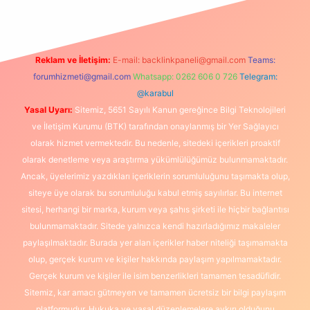
Reklam ve İletişim:
E-mail:
backlinkpaneli@gmail.com
Teams:
forumhizmeti@gmail.com
Whatsapp: 0262 606 0 726
Telegram:
@karabul
Yasal Uyarı:
Sitemiz, 5651 Sayılı Kanun gereğince Bilgi Teknolojileri
ve İletişim Kurumu (BTK) tarafından onaylanmış bir Yer Sağlayıcı
olarak hizmet vermektedir. Bu nedenle, sitedeki içerikleri proaktif
olarak denetleme veya araştırma yükümlülüğümüz bulunmamaktadır.
Ancak, üyelerimiz yazdıkları içeriklerin sorumluluğunu taşımakta olup,
siteye üye olarak bu sorumluluğu kabul etmiş sayılırlar. Bu internet
sitesi, herhangi bir marka, kurum veya şahıs şirketi ile hiçbir bağlantısı
bulunmamaktadır. Sitede yalnızca kendi hazırladığımız makaleler
paylaşılmaktadır. Burada yer alan içerikler haber niteliği taşımamakta
olup, gerçek kurum ve kişiler hakkında paylaşım yapılmamaktadır.
Gerçek kurum ve kişiler ile isim benzerlikleri tamamen tesadüfidir.
Sitemiz, kar amacı gütmeyen ve tamamen ücretsiz bir bilgi paylaşım
platformudur. Hukuka ve yasal düzenlemelere aykırı olduğunu