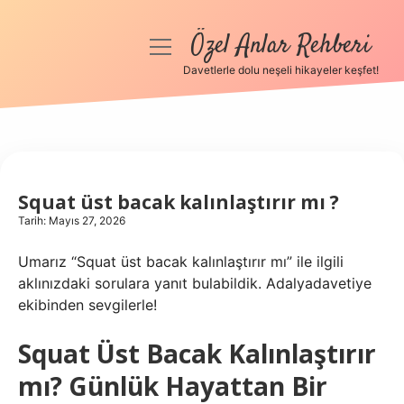
Özel Anlar Rehberi
menüyü
aç
Davetlerle dolu neşeli hikayeler keşfet!
Anasayfa
Gizlilik Politikası
Yasal Uyarı
Squat üst bacak kalınlaştırır mı ?
Tarih: Mayıs 27, 2026
Hakkımızda
Umarız “Squat üst bacak kalınlaştırır mı” ile ilgili
aklınızdaki sorulara yanıt bulabildik. Adalyadavetiye
ekibinden sevgilerle!
Squat Üst Bacak Kalınlaştırır
mı? Günlük Hayattan Bir