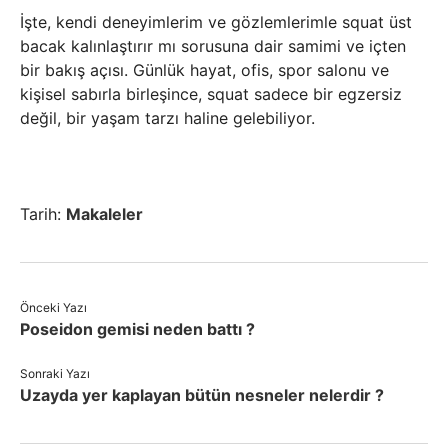
İşte, kendi deneyimlerim ve gözlemlerimle squat üst
bacak kalınlaştırır mı sorusuna dair samimi ve içten
bir bakış açısı. Günlük hayat, ofis, spor salonu ve
kişisel sabırla birleşince, squat sadece bir egzersiz
değil, bir yaşam tarzı haline gelebiliyor.
Tarih:
Makaleler
Önceki Yazı
Poseidon gemisi neden battı ?
Sonraki Yazı
Uzayda yer kaplayan bütün nesneler nelerdir ?