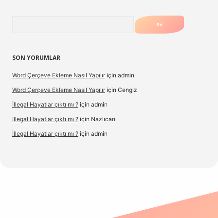
Arama
SON YORUMLAR
Word Çerçeve Ekleme Nasıl Yapılır
için
admin
Word Çerçeve Ekleme Nasıl Yapılır
için
Cengiz
İllegal Hayatlar çıktı mı ?
için
admin
İllegal Hayatlar çıktı mı ?
için
Nazlıcan
İllegal Hayatlar çıktı mı ?
için
admin
exper
betexpergir.net