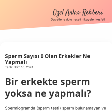
Özel Anlar Rehberi
menüyü
aç
Davetlerle dolu neşeli hikayeler keşfet!
Anasayfa
Gizlilik Politikası
Yasal Uyarı
Sperm Sayısı 0 Olan Erkekler Ne
Yapmalı
Hakkımızda
Tarih: Ekim 10, 2024
Bir erkekte sperm
yoksa ne yapmalı?
Spermiogramda (sperm testi) sperm bulunamayan ve