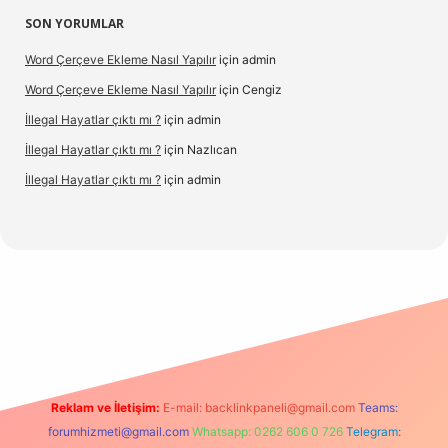
SON YORUMLAR
Word Çerçeve Ekleme Nasıl Yapılır
için
admin
Word Çerçeve Ekleme Nasıl Yapılır
için
Cengiz
İllegal Hayatlar çıktı mı ?
için
admin
İllegal Hayatlar çıktı mı ?
için
Nazlıcan
İllegal Hayatlar çıktı mı ?
için
admin
texper
betexpergir.net
Reklam ve İletişim:
E-mail:
backlinkpaneli@gmail.com
Teams:
forumhizmeti@gmail.com
Whatsapp: 0262 606 0 726
Telegram: