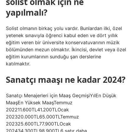
solist olmak için ne
yapılmalı?
Solist olmanın birkaç yolu vardır. Bunlardan ilki, özel
yetenek sınavıyla öğrenci kabul eden ve dört yıllık
eğitim veren bir üniversite konservatuvarının müzik
bölümünden mezun olmaktır. İkincisi, devlet veya özel
eğitim kurumlarının sunduğu şan derslerine
katılmaktır.
Sanatçı maaşı ne kadar 2024?
Sanatçı Menajerleri için Maaş GeçmişiYılEn Düşük
MaaşEn Yüksek MaaşTemmuz
202211.600TL41.200TLOcak
202320.000TL65.000TLTemmuz
202325.600TL77.900TLOcak
202434.300TL98.900TL6 satır daha