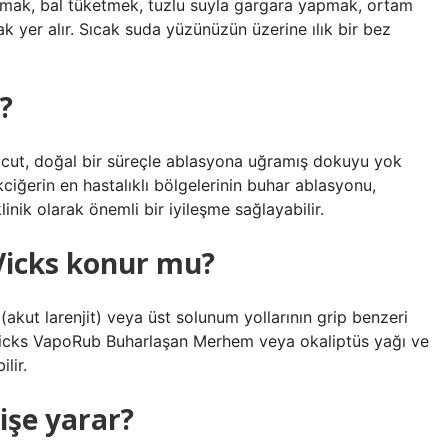
artırmak, bal tüketmek, tuzlu suyla gargara yapmak, ortam
 yer alır. Sıcak suda yüzünüzün üzerine ılık bir bez
?
ücut, doğal bir süreçle ablasyona uğramış dokuyu yok
ciğerin en hastalıklı bölgelerinin buhar ablasyonu,
nik olarak önemli bir iyileşme sağlayabilir.
Vicks konur mu?
 (akut larenjit) veya üst solunum yollarının grip benzeri
Vicks VapoRub Buharlaşan Merhem veya okaliptüs yağı ve
lir.
işe yarar?