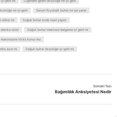
iyi gelir mi
Ciğerden gelen öksürüğe ne iyi gelir
ksürüğe ne iyi gelir
Serum fizyolojik buhar ne işe yarar
 söker mi
Soğuk buhar evde nasıl yapılır
 dakika sürer
Soğuk buhar makinesi balgama iyi gelir mi
 makinesine Vicks konur mu
efes açar mı
Soğuk buhar öksürüğe iyi gelir mi
Sonraki Yazı
Bağımlılık Anksiyetesi Nedir