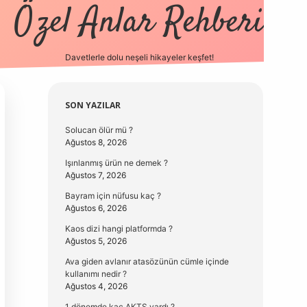
Özel Anlar Rehberi
Davetlerle dolu neşeli hikayeler keşfet!
betexper
betexpergir.net
Sidebar
SON YAZILAR
Solucan ölür mü ?
Ağustos 8, 2026
Işınlanmış ürün ne demek ?
Ağustos 7, 2026
Bayram için nüfusu kaç ?
Ağustos 6, 2026
Kaos dizi hangi platformda ?
Ağustos 5, 2026
Ava giden avlanır atasözünün cümle içinde
kullanımı nedir ?
Ağustos 4, 2026
1 dönemde kaç AKTS vardı ?