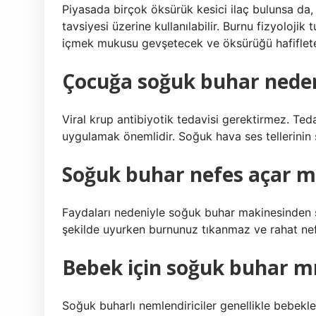
Piyasada birçok öksürük kesici ilaç bulunsa da,
tavsiyesi üzerine kullanılabilir. Burnu fizyoloj
içmek mukusu gevşetecek ve öksürüğü hafiflete
Çocuğa soğuk buhar neden 
Viral krup antibiyotik tedavisi gerektirmez. Te
uygulamak önemlidir. Soğuk hava ses tellerinin ş
Soğuk buhar nefes açar m
Faydaları nedeniyle soğuk buhar makinesinden sık
şekilde uyurken burnunuz tıkanmaz ve rahat nefe
Bebek için soğuk buhar mı
Soğuk buharlı nemlendiriciler genellikle bebekler