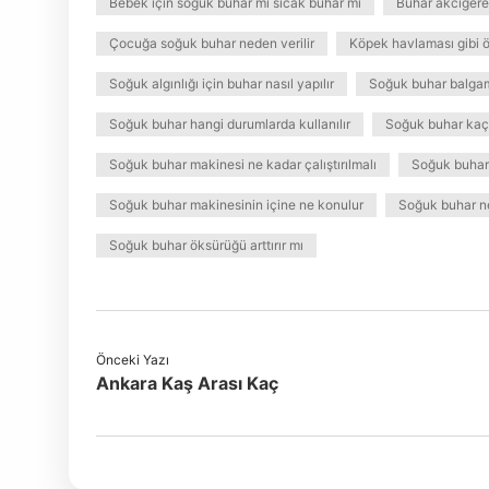
Bebek için soğuk buhar mı sıcak buhar mı
Buhar akciğere 
Çocuğa soğuk buhar neden verilir
Köpek havlaması gibi ö
Soğuk algınlığı için buhar nasıl yapılır
Soğuk buhar balgam
Soğuk buhar hangi durumlarda kullanılır
Soğuk buhar kaç
Soğuk buhar makinesi ne kadar çalıştırılmalı
Soğuk buhar
Soğuk buhar makinesinin içine ne konulur
Soğuk buhar n
Soğuk buhar öksürüğü arttırır mı
Önceki Yazı
Ankara Kaş Arası Kaç