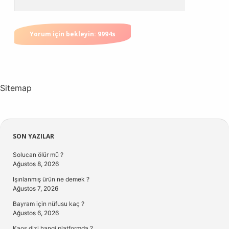
Sitemap
Sidebar
SON YAZILAR
Solucan ölür mü ?
Ağustos 8, 2026
Işınlanmış ürün ne demek ?
Ağustos 7, 2026
Bayram için nüfusu kaç ?
Ağustos 6, 2026
Kaos dizi hangi platformda ?