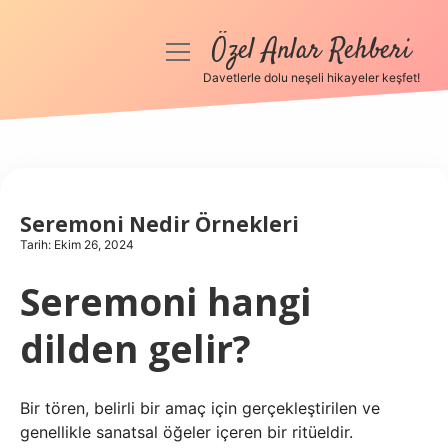
Özel Anlar Rehberi
menüyü
aç
Davetlerle dolu neşeli hikayeler keşfet!
Anasayfa
Gizlilik Politikası
Yasal Uyarı
Seremoni Nedir Örnekleri
Tarih: Ekim 26, 2024
Hakkımızda
Seremoni hangi
dilden gelir?
Bir tören, belirli bir amaç için gerçekleştirilen ve
genellikle sanatsal öğeler içeren bir ritüeldir.