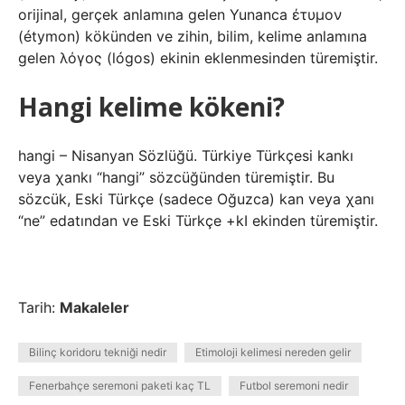
orijinal, gerçek anlamına gelen Yunanca έτυμον
(étymon) kökünden ve zihin, bilim, kelime anlamına
gelen λόγος (lógos) ekinin eklenmesinden türemiştir.
Hangi kelime kökeni?
hangi – Nisanyan Sözlüğü. Türkiye Türkçesi kankı
veya χankı “hangi” sözcüğünden türemiştir. Bu
sözcük, Eski Türkçe (sadece Oğuzca) kan veya χanı
“ne” edatından ve Eski Türkçe +kI ekinden türemiştir.
Tarih:
Makaleler
Bilinç koridoru tekniği nedir
Etimoloji kelimesi nereden gelir
Fenerbahçe seremoni paketi kaç TL
Futbol seremoni nedir