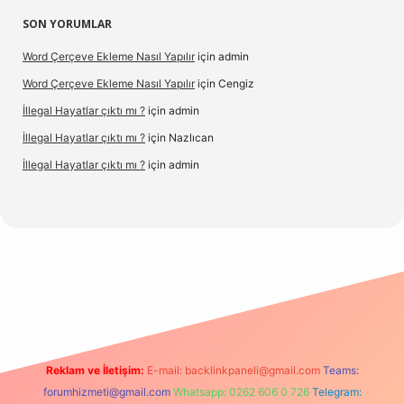
SON YORUMLAR
Word Çerçeve Ekleme Nasıl Yapılır
için
admin
Word Çerçeve Ekleme Nasıl Yapılır
için
Cengiz
İllegal Hayatlar çıktı mı ?
için
admin
İllegal Hayatlar çıktı mı ?
için
Nazlıcan
İllegal Hayatlar çıktı mı ?
için
admin
t
Reklam ve İletişim:
E-mail:
backlinkpaneli@gmail.com
Teams:
forumhizmeti@gmail.com
Whatsapp: 0262 606 0 726
Telegram: