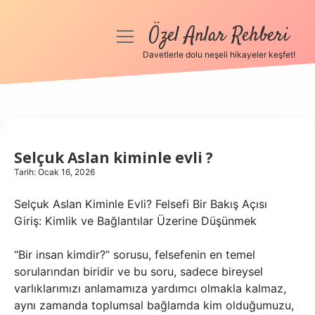
Özel Anlar Rehberi
menüyü
aç
Davetlerle dolu neşeli hikayeler keşfet!
Anasayfa
Gizlilik Politikası
Yasal Uyarı
Selçuk Aslan kiminle evli ?
Tarih: Ocak 16, 2026
Hakkımızda
Selçuk Aslan Kiminle Evli? Felsefi Bir Bakış Açısı
Giriş: Kimlik ve Bağlantılar Üzerine Düşünmek
“Bir insan kimdir?” sorusu, felsefenin en temel
sorularından biridir ve bu soru, sadece bireysel
varlıklarımızı anlamamıza yardımcı olmakla kalmaz,
aynı zamanda toplumsal bağlamda kim olduğumuzu,