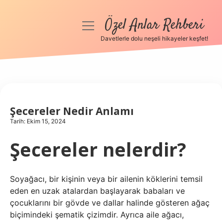
Özel Anlar Rehberi
menüyü
aç
Davetlerle dolu neşeli hikayeler keşfet!
Anasayfa
Gizlilik Politikası
Yasal Uyarı
Şecereler Nedir Anlamı
Tarih: Ekim 15, 2024
Hakkımızda
Şecereler nelerdir?
Soyağacı, bir kişinin veya bir ailenin köklerini temsil
eden en uzak atalardan başlayarak babaları ve
çocuklarını bir gövde ve dallar halinde gösteren ağaç
biçimindeki şematik çizimdir. Ayrıca aile ağacı,