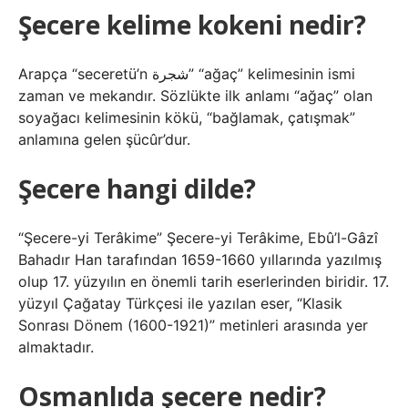
Şecere kelime kokeni nedir?
Arapça “seceretü’n شجرة” “ağaç” kelimesinin ismi
zaman ve mekandır. Sözlükte ilk anlamı “ağaç” olan
soyağacı kelimesinin kökü, “bağlamak, çatışmak”
anlamına gelen şücûr’dur.
Şecere hangi dilde?
“Şecere-yi Terâkime” Şecere-yi Terâkime, Ebû’l-Gâzî
Bahadır Han tarafından 1659-1660 yıllarında yazılmış
olup 17. yüzyılın en önemli tarih eserlerinden biridir. 17.
yüzyıl Çağatay Türkçesi ile yazılan eser, “Klasik
Sonrası Dönem (1600-1921)” metinleri arasında yer
almaktadır.
Osmanlıda şecere nedir?