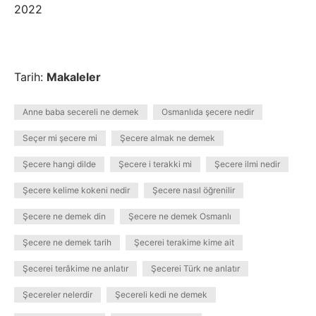
2022
Tarih:
Makaleler
Anne baba secereli ne demek
Osmanlıda şecere nedir
Seçer mi şecere mi
Şecere almak ne demek
Şecere hangi dilde
Şecere i terakki mi
Şecere ilmi nedir
Şecere kelime kokeni nedir
Şecere nasıl öğrenilir
Şecere ne demek din
Şecere ne demek Osmanlı
Şecere ne demek tarih
Şecerei terakime kime ait
Şecerei terâkime ne anlatır
Şecerei Türk ne anlatır
Şecereler nelerdir
Şecereli kedi ne demek