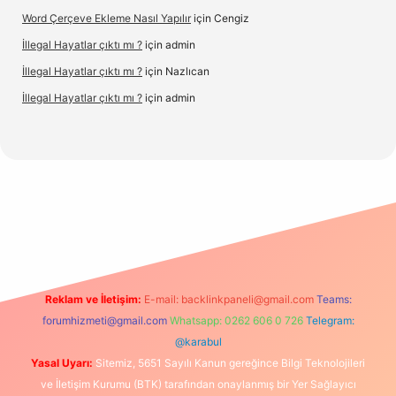
Word Çerçeve Ekleme Nasıl Yapılır
için
Cengiz
İllegal Hayatlar çıktı mı ?
için
admin
İllegal Hayatlar çıktı mı ?
için
Nazlıcan
İllegal Hayatlar çıktı mı ?
için
admin
er
betexpergir.net
Reklam ve İletişim:
E-mail:
backlinkpaneli@gmail.com
Teams:
forumhizmeti@gmail.com
Whatsapp: 0262 606 0 726
Telegram:
@karabul
Yasal Uyarı:
Sitemiz, 5651 Sayılı Kanun gereğince Bilgi Teknolojileri
ve İletişim Kurumu (BTK) tarafından onaylanmış bir Yer Sağlayıcı