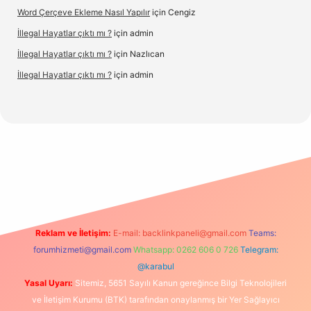
Word Çerçeve Ekleme Nasıl Yapılır
için
Cengiz
İllegal Hayatlar çıktı mı ?
için
admin
İllegal Hayatlar çıktı mı ?
için
Nazlıcan
İllegal Hayatlar çıktı mı ?
için
admin
texper
betexpergir.net
Reklam ve İletişim:
E-mail:
backlinkpaneli@gmail.com
Teams:
forumhizmeti@gmail.com
Whatsapp: 0262 606 0 726
Telegram:
@karabul
Yasal Uyarı:
Sitemiz, 5651 Sayılı Kanun gereğince Bilgi Teknolojileri
ve İletişim Kurumu (BTK) tarafından onaylanmış bir Yer Sağlayıcı