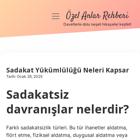
Özel Anlar Rehberi
menüyü
aç
Davetlerle dolu neşeli hikayeler keşfet!
Anasayfa
Gizlilik Politikası
Yasal Uyarı
Sadakat Yükümlülüğü Neleri Kapsar
Tarih: Ocak 26, 2025
Hakkımızda
Sadakatsiz
davranışlar nelerdir?
Farklı sadakatsizlik türleri. Bu tür ihanetler aldatma,
flört etme, fiziksel aldatma, duygusal aldatma veya