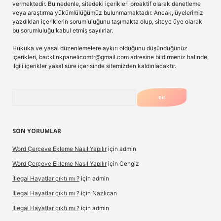
vermektedir. Bu nedenle, sitedeki içerikleri proaktif olarak denetleme
veya araştırma yükümlülüğümüz bulunmamaktadır. Ancak, üyelerimiz
yazdıkları içeriklerin sorumluluğunu taşımakta olup, siteye üye olarak
bu sorumluluğu kabul etmiş sayılırlar.
Hukuka ve yasal düzenlemelere aykırı olduğunu düşündüğünüz
içerikleri,
backlinkpanelicomtr@gmail.com
adresine bildirmeniz halinde,
ilgili içerikler yasal süre içerisinde sitemizden kaldırılacaktır.
Arama
SON YORUMLAR
Word Çerçeve Ekleme Nasıl Yapılır
için
admin
Word Çerçeve Ekleme Nasıl Yapılır
için
Cengiz
İllegal Hayatlar çıktı mı ?
için
admin
İllegal Hayatlar çıktı mı ?
için
Nazlıcan
İllegal Hayatlar çıktı mı ?
için
admin