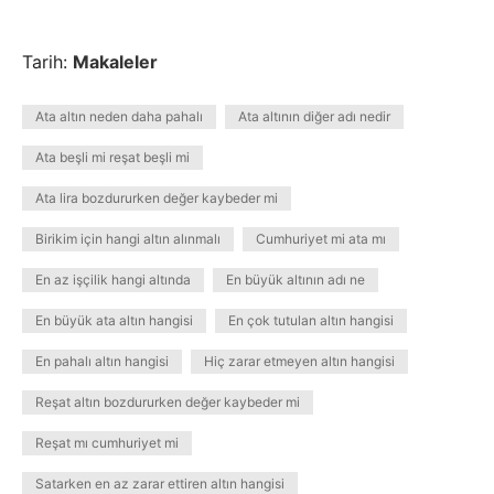
Tarih:
Makaleler
Ata altın neden daha pahalı
Ata altının diğer adı nedir
Ata beşli mi reşat beşli mi
Ata lira bozdururken değer kaybeder mi
Birikim için hangi altın alınmalı
Cumhuriyet mi ata mı
En az işçilik hangi altında
En büyük altının adı ne
En büyük ata altın hangisi
En çok tutulan altın hangisi
En pahalı altın hangisi
Hiç zarar etmeyen altın hangisi
Reşat altın bozdururken değer kaybeder mi
Reşat mı cumhuriyet mi
Satarken en az zarar ettiren altın hangisi