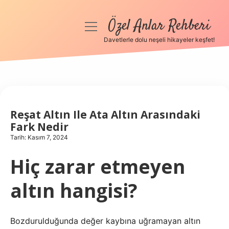
Özel Anlar Rehberi
menüyü
aç
Davetlerle dolu neşeli hikayeler keşfet!
Anasayfa
Gizlilik Politikası
Yasal Uyarı
Reşat Altın Ile Ata Altın Arasındaki
Fark Nedir
Hakkımızda
Tarih: Kasım 7, 2024
Hiç zarar etmeyen
altın hangisi?
Bozdurulduğunda değer kaybına uğramayan altın