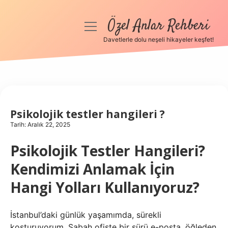
Özel Anlar Rehberi
menüyü
aç
Davetlerle dolu neşeli hikayeler keşfet!
Anasayfa
Gizlilik Politikası
Yasal Uyarı
Psikolojik testler hangileri ?
Tarih: Aralık 22, 2025
Hakkımızda
Psikolojik Testler Hangileri?
Kendimizi Anlamak İçin
Hangi Yolları Kullanıyoruz?
İstanbul’daki günlük yaşamımda, sürekli
koşturuyorum. Sabah ofiste bir sürü e-posta, öğleden