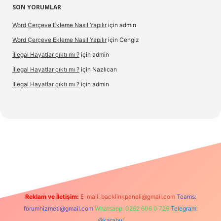
SON YORUMLAR
Word Çerçeve Ekleme Nasıl Yapılır
için
admin
Word Çerçeve Ekleme Nasıl Yapılır
için
Cengiz
İllegal Hayatlar çıktı mı ?
için
admin
İllegal Hayatlar çıktı mı ?
için
Nazlıcan
İllegal Hayatlar çıktı mı ?
için
admin
t
Reklam ve İletişim:
E-mail:
backlinkpaneli@gmail.com
Teams:
forumhizmeti@gmail.com
Whatsapp: 0262 606 0 726
Telegram:
@karabul