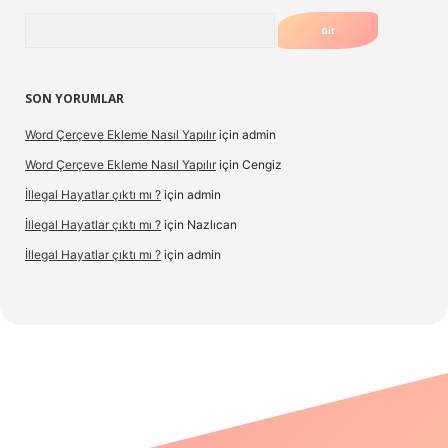
Arama
SON YORUMLAR
Word Çerçeve Ekleme Nasıl Yapılır
için
admin
Word Çerçeve Ekleme Nasıl Yapılır
için
Cengiz
İllegal Hayatlar çıktı mı ?
için
admin
İllegal Hayatlar çıktı mı ?
için
Nazlıcan
İllegal Hayatlar çıktı mı ?
için
admin
texper
betexpergir.net