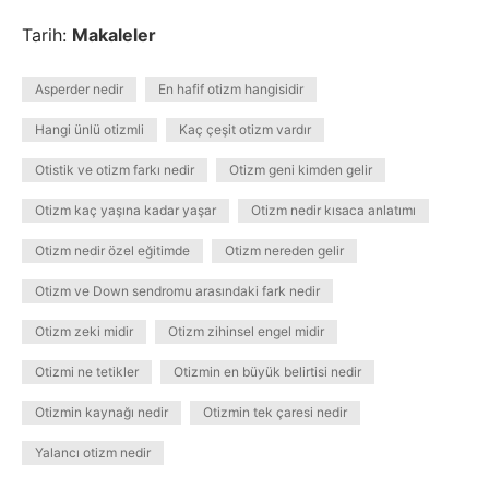
Tarih:
Makaleler
Asperder nedir
En hafif otizm hangisidir
Hangi ünlü otizmli
Kaç çeşit otizm vardır
Otistik ve otizm farkı nedir
Otizm geni kimden gelir
Otizm kaç yaşına kadar yaşar
Otizm nedir kısaca anlatımı
Otizm nedir özel eğitimde
Otizm nereden gelir
Otizm ve Down sendromu arasındaki fark nedir
Otizm zeki midir
Otizm zihinsel engel midir
Otizmi ne tetikler
Otizmin en büyük belirtisi nedir
Otizmin kaynağı nedir
Otizmin tek çaresi nedir
Yalancı otizm nedir