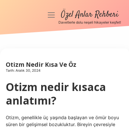
Özel Anlar Rehberi
menüyü
aç
Davetlerle dolu neşeli hikayeler keşfet!
Anasayfa
Gizlilik Politikası
Yasal Uyarı
Otizm Nedir Kısa Ve Öz
Tarih: Aralık 30, 2024
Hakkımızda
Otizm nedir kısaca
anlatımı?
Otizm, genellikle üç yaşında başlayan ve ömür boyu
süren bir gelişimsel bozukluktur. Bireyin çevresiyle