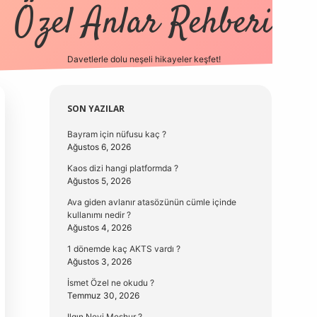
Özel Anlar Rehberi
Davetlerle dolu neşeli hikayeler keşfet!
betexper
betexpergir.net
Sidebar
SON YAZILAR
Bayram için nüfusu kaç ?
Ağustos 6, 2026
Kaos dizi hangi platformda ?
Ağustos 5, 2026
Ava giden avlanır atasözünün cümle içinde
kullanımı nedir ?
Ağustos 4, 2026
1 dönemde kaç AKTS vardı ?
Ağustos 3, 2026
İsmet Özel ne okudu ?
Temmuz 30, 2026
Ilgın Neyi Meşhur ?