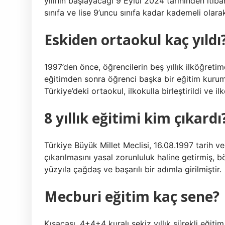
yılının başlayacağı 9 Eylül 2024 tarihinden itibar
sınıfa ve lise 9’uncu sınıfa kadar kademeli olar
Eskiden ortaokul kaç yıldı
1997’den önce, öğrencilerin beş yıllık ilköğreti
eğitimden sonra öğrenci başka bir eğitim kurumu
Türkiye’deki ortaokul, ilkokulla birleştirildi ve ilk
8 yıllık eğitimi kim çıkardı
Türkiye Büyük Millet Meclisi, 16.08.1997 tarih ve
çıkarılmasını yasal zorunluluk haline getirmiş, bö
yüzyıla çağdaş ve başarılı bir adımla girilmiştir.
Mecburi eğitim kaç sene?
Kısacası, 4+4+4 kuralı sekiz yıllık sürekli eğiti