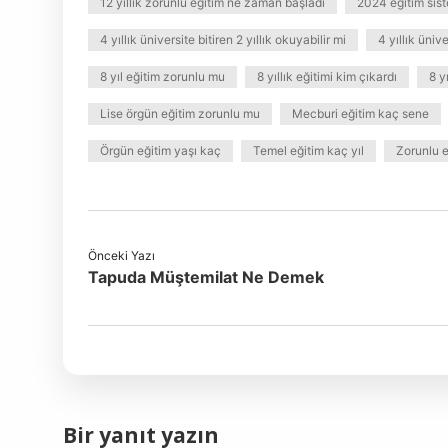
12 yıllık zorunlu eğitim ne zaman başladı
2024 eğitim sist
4 yıllık üniversite bitiren 2 yıllık okuyabilir mi
4 yıllık üniv
8 yıl eğitim zorunlu mu
8 yıllık eğitimi kim çıkardı
8 y
Lise örgün eğitim zorunlu mu
Mecburi eğitim kaç sene
Örgün eğitim yaşı kaç
Temel eğitim kaç yıl
Zorunlu e
Önceki Yazı
Tapuda Müştemilat Ne Demek
Bir yanıt yazın