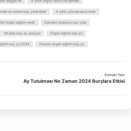
emi değişti mi
4 yıllık örgün lisans ne demek
ersite en erken kaç yılda biter
4 yıllık yüksekokul nedir
ıllık örgün eğitim nedir
Eskiden ortaokul kaç yıldı
Okullar kaç ay sürüyor
Örgün eğitim kaç yıl
ğitim kaç yıl 2024
Zorunlu örgün eğitim kaç yıl
Sonraki Yazı
Ay Tutulması Ne Zaman 2024 Burçlara Etkisi