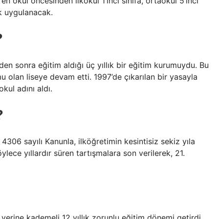
en okul öncesinden ilkokul 1’inci sınıfa, ortaokul 5’inci
ak uygulanacak.
?
mden sonra eğitim aldığı üç yıllık bir eğitim kurumuydu. Bu
 olan liseye devam etti. 1997’de çıkarılan bir yasayla
okul adını aldı.
?
 4306 sayılı Kanunla, ilköğretimin kesintisiz sekiz yıla
ylece yıllardır süren tartışmalara son verilerek, 21.
m yerine kademeli 12 yıllık zorunlu eğitim dönemi getirdi