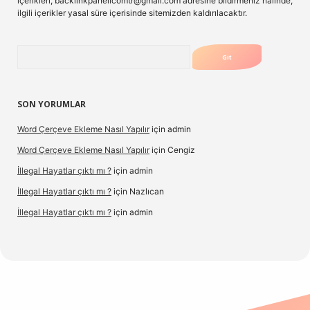
içerikleri,
backlinkpanelicomtr@gmail.com
adresine bildirmeniz halinde,
ilgili içerikler yasal süre içerisinde sitemizden kaldırılacaktır.
Arama
SON YORUMLAR
Word Çerçeve Ekleme Nasıl Yapılır
için
admin
Word Çerçeve Ekleme Nasıl Yapılır
için
Cengiz
İllegal Hayatlar çıktı mı ?
için
admin
İllegal Hayatlar çıktı mı ?
için
Nazlıcan
İllegal Hayatlar çıktı mı ?
için
admin
et