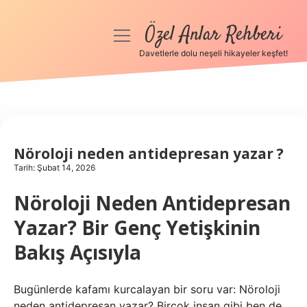
Özel Anlar Rehberi
menüyü
aç
Davetlerle dolu neşeli hikayeler keşfet!
Anasayfa
Gizlilik Politikası
Yasal Uyarı
Nöroloji neden antidepresan yazar ?
Tarih: Şubat 14, 2026
Hakkımızda
Nöroloji Neden Antidepresan
Yazar? Bir Genç Yetişkinin
Bakış Açısıyla
Bugünlerde kafamı kurcalayan bir soru var: Nöroloji
neden antidepresan yazar? Birçok insan gibi ben de