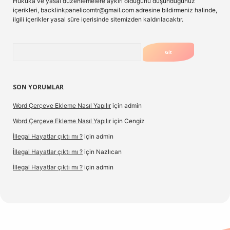
Hukuka ve yasal düzenlemelere aykırı olduğunu düşündüğünüz
içerikleri,
backlinkpanelicomtr@gmail.com
adresine bildirmeniz halinde,
ilgili içerikler yasal süre içerisinde sitemizden kaldırılacaktır.
Arama
SON YORUMLAR
Word Çerçeve Ekleme Nasıl Yapılır
için
admin
Word Çerçeve Ekleme Nasıl Yapılır
için
Cengiz
İllegal Hayatlar çıktı mı ?
için
admin
İllegal Hayatlar çıktı mı ?
için
Nazlıcan
İllegal Hayatlar çıktı mı ?
için
admin