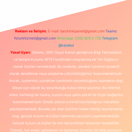
texper
betexpergir.net
Reklam ve İletişim:
E-mail:
backlinkpaneli@gmail.com
Teams:
forumhizmeti@gmail.com
Whatsapp: 0262 606 0 726
Telegram:
@karabul
Yasal Uyarı:
Sitemiz, 5651 Sayılı Kanun gereğince Bilgi Teknolojileri
ve İletişim Kurumu (BTK) tarafından onaylanmış bir Yer Sağlayıcı
olarak hizmet vermektedir. Bu nedenle, sitedeki içerikleri proaktif
olarak denetleme veya araştırma yükümlülüğümüz bulunmamaktadır.
Ancak, üyelerimiz yazdıkları içeriklerin sorumluluğunu taşımakta olup,
siteye üye olarak bu sorumluluğu kabul etmiş sayılırlar. Bu internet
sitesi, herhangi bir marka, kurum veya şahıs şirketi ile hiçbir bağlantısı
bulunmamaktadır. Sitede yalnızca kendi hazırladığımız makaleler
paylaşılmaktadır. Burada yer alan içerikler haber niteliği taşımamakta
olup, gerçek kurum ve kişiler hakkında paylaşım yapılmamaktadır.
Gerçek kurum ve kişiler ile isim benzerlikleri tamamen tesadüfidir.
Sitemiz, kar amacı gütmeyen ve tamamen ücretsiz bir bilgi paylaşım