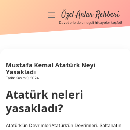
Özel Anlar Rehberi
menüyü
aç
Davetlerle dolu neşeli hikayeler keşfet!
Anasayfa
Gizlilik Politikası
Yasal Uyarı
Mustafa Kemal Atatürk Neyi
Yasakladı
Hakkımızda
Tarih: Kasım 9, 2024
Atatürk neleri
yasakladı?
Atatürk’ün DevrimleriAtatürk’ün Devrimleri. Saltanatın