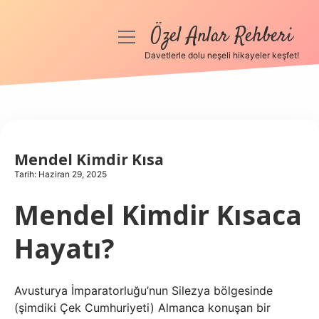
Özel Anlar Rehberi
menüyü
aç
Davetlerle dolu neşeli hikayeler keşfet!
Anasayfa
Gizlilik Politikası
Yasal Uyarı
Mendel Kimdir Kısa
Tarih: Haziran 29, 2025
Hakkımızda
Mendel Kimdir Kısaca
Hayatı?
Avusturya İmparatorluğu’nun Silezya bölgesinde
(şimdiki Çek Cumhuriyeti) Almanca konuşan bir