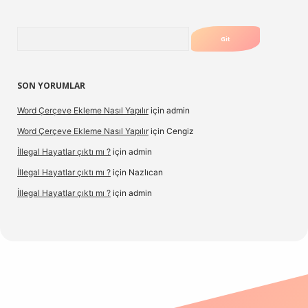
Arama
SON YORUMLAR
Word Çerçeve Ekleme Nasıl Yapılır
için
admin
Word Çerçeve Ekleme Nasıl Yapılır
için
Cengiz
İllegal Hayatlar çıktı mı ?
için
admin
İllegal Hayatlar çıktı mı ?
için
Nazlıcan
İllegal Hayatlar çıktı mı ?
için
admin
texper
betexpergir.net