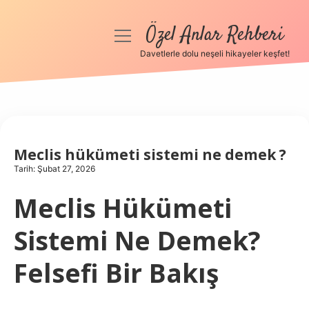
Özel Anlar Rehberi
menüyü
aç
Davetlerle dolu neşeli hikayeler keşfet!
Anasayfa
Gizlilik Politikası
Yasal Uyarı
Meclis hükümeti sistemi ne demek ?
Tarih: Şubat 27, 2026
Hakkımızda
Meclis Hükümeti
Sistemi Ne Demek?
Felsefi Bir Bakış