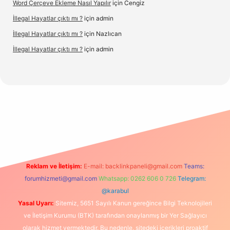
Word Çerçeve Ekleme Nasıl Yapılır
için
Cengiz
İllegal Hayatlar çıktı mı ?
için
admin
İllegal Hayatlar çıktı mı ?
için
Nazlıcan
İllegal Hayatlar çıktı mı ?
için
admin
texper
betexpergir.net
Reklam ve İletişim:
E-mail:
backlinkpaneli@gmail.com
Teams:
forumhizmeti@gmail.com
Whatsapp: 0262 606 0 726
Telegram:
@karabul
Yasal Uyarı:
Sitemiz, 5651 Sayılı Kanun gereğince Bilgi Teknolojileri
ve İletişim Kurumu (BTK) tarafından onaylanmış bir Yer Sağlayıcı
olarak hizmet vermektedir. Bu nedenle, sitedeki içerikleri proaktif