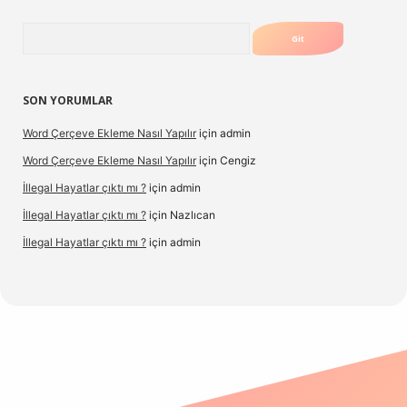
Arama
SON YORUMLAR
Word Çerçeve Ekleme Nasıl Yapılır
için
admin
Word Çerçeve Ekleme Nasıl Yapılır
için
Cengiz
İllegal Hayatlar çıktı mı ?
için
admin
İllegal Hayatlar çıktı mı ?
için
Nazlıcan
İllegal Hayatlar çıktı mı ?
için
admin
exper
betexpergir.net