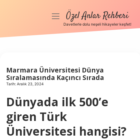
Özel Anlar Rehberi
menüyü
aç
Davetlerle dolu neşeli hikayeler keşfet!
Anasayfa
Gizlilik Politikası
Yasal Uyarı
Marmara Üniversitesi Dünya
Sıralamasında Kaçıncı Sırada
Hakkımızda
Tarih: Aralık 23, 2024
Dünyada ilk 500’e
giren Türk
Üniversitesi hangisi?