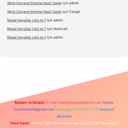
Word Çerçeve Ekleme Nasıl Yapılır
için
admin
Word Çerçeve Ekleme Nasıl Yapılır
için
Cengiz
İllegal Hayatlar çıktı mı ?
için
admin
İllegal Hayatlar çıktı mı ?
için
Nazlıcan
İllegal Hayatlar çıktı mı ?
için
admin
texper
betexpergir.net
Reklam ve İletişim:
E-mail:
backlinkpaneli@gmail.com
Teams:
forumhizmeti@gmail.com
Whatsapp: 0262 606 0 726
Telegram:
@karabul
Yasal Uyarı:
Sitemiz, 5651 Sayılı Kanun gereğince Bilgi Teknolojileri