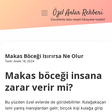
Özel Anlar Rehberi
menüyü
aç
Davetlerle dolu neşeli hikayeler keşfet!
Anasayfa
Gizlilik Politikası
Yasal Uyarı
Makas Böceği Isırırsa Ne Olur
Tarih: Aralık 18, 2024
Hakkımızda
Makas böceği insana
zarar verir mi?
Bu yüzden özel evlerde de görülebilirler. Kulağakaçan
ismi yanlış inanışlardan gelir; birçok kişi kulağa girip