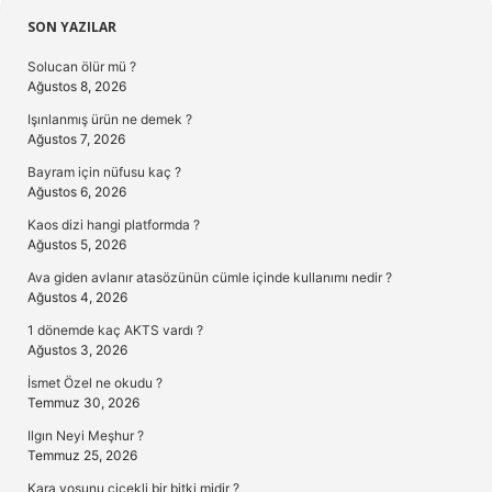
Sidebar
SON YAZILAR
Solucan ölür mü ?
Ağustos 8, 2026
Işınlanmış ürün ne demek ?
Ağustos 7, 2026
Bayram için nüfusu kaç ?
Ağustos 6, 2026
Kaos dizi hangi platformda ?
Ağustos 5, 2026
Ava giden avlanır atasözünün cümle içinde kullanımı nedir ?
Ağustos 4, 2026
1 dönemde kaç AKTS vardı ?
Ağustos 3, 2026
İsmet Özel ne okudu ?
Temmuz 30, 2026
Ilgın Neyi Meşhur ?
Temmuz 25, 2026
Kara yosunu çiçekli bir bitki midir ?