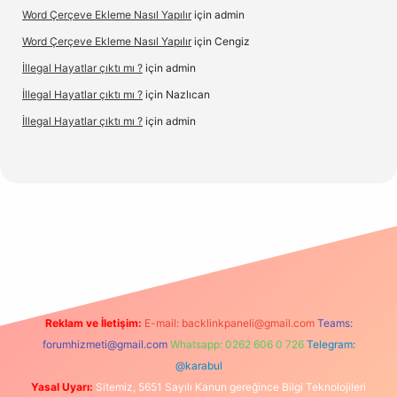
Word Çerçeve Ekleme Nasıl Yapılır
için
admin
Word Çerçeve Ekleme Nasıl Yapılır
için
Cengiz
İllegal Hayatlar çıktı mı ?
için
admin
İllegal Hayatlar çıktı mı ?
için
Nazlıcan
İllegal Hayatlar çıktı mı ?
için
admin
r.net
Reklam ve İletişim:
E-mail:
backlinkpaneli@gmail.com
Teams:
forumhizmeti@gmail.com
Whatsapp: 0262 606 0 726
Telegram:
@karabul
Yasal Uyarı:
Sitemiz, 5651 Sayılı Kanun gereğince Bilgi Teknolojileri